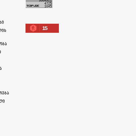
ა
ბი
15
ლის
ობა
ო
ა
ოება
ლი