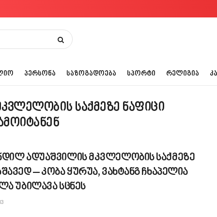
ᲚᲘᲝ
ᲞᲔᲠᲡᲝᲜᲐ
ᲡᲐᲖᲝᲒᲐᲓᲝᲔᲑᲐ
ᲡᲞᲝᲠᲢᲘ
ᲠᲔᲚᲘᲒᲘᲐ
Კ
მკვლელობის საქმეზე ნაფიცი
ამოიტანენ
ნდილ ადუაშვილის მკვლელობის საქმეზე
შავედ – კობა ყურუა, ვახტანგ ჩხაპელია
ლა უბილავა სცნეს
13