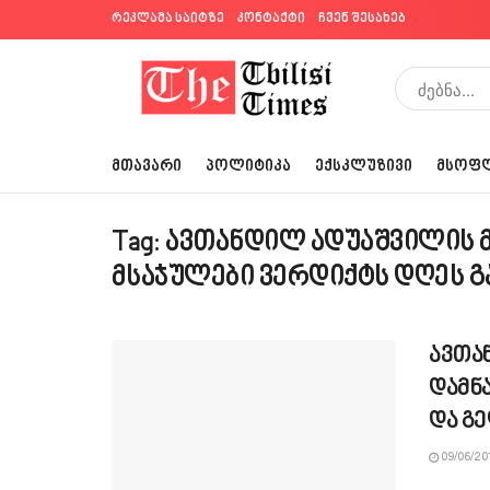
რეკლამა საიტზე
კონტაქტი
ჩვენ შესახებ
ᲛᲗᲐᲕᲐᲠᲘ
ᲞᲝᲚᲘᲢᲘᲙᲐ
ᲔᲥᲡᲙᲚᲣᲖᲘᲕᲘ
ᲛᲡᲝᲤ
Tag:
ავთანდილ ადუაშვილის 
მსაჯულები ვერდიქტს დღეს გ
ავთა
დამნა
და გე
09/06/20