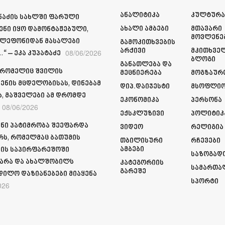
Ანალიტიკა
Კულტურ
მნაძის სახლში ფარული
Ახალი Ამბები
Მთავარი
ენი იყო დამონტაჟებული,
Მოვლენე
ელეფონიდან მასალები
Გამოკითხვების
Არქივი
Მკითხვე
08/06/2026
“ – ეკა კუპატაძე
Ბლოგი
Განათლება Და
 რომელიც შვილის
Მეცნიერება
Მოგზაურ
ენის მცდელობისას, დინებამ
Დიპ.დაიჯესტი
Მსოფლი
ა, მაშველები ამ დრომდე
Ეკონომიკა
Პერსონა
08/06/2026
Ექსკლუზივი
Პოლიტიკ
ნი პატიმრობა შეეფარდა
Ვიდეო
Რელიგია
რს, რომელმაც ბათუმის
Თბილისური
Რჩევები
Ამბები
ის საპირფარეშოში
Საზოგად
არა და ახალშობილს
Კატეგორიის
Სამართა
Გარეშე
დილო დაზიანებები მიაყენა
Სპორტი
026