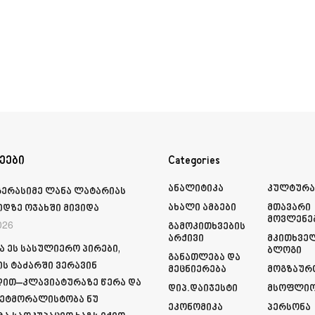
ეები
Categories
Ანალიტიკა
Კულტურ
გერასიმე ლანა ლატარიას
Ახალი Ამბები
Მთავარი
იდზე ოჯახში მივიდა
Მოვლენე
026
Გამოკითხვების
Არქივი
Მკითხვე
ა ეს სასულიერო პირები,
Ბლოგი
Განათლება Და
ს ტაძარში ვერავინ
Მეცნიერება
Მოგზაურ
ით–კლავიატურაზე წერა და
Დიპ.დაიჯესტი
Მსოფლი
ეტმორალისტობა ნუ
Ეკონომიკა
Პერსონა