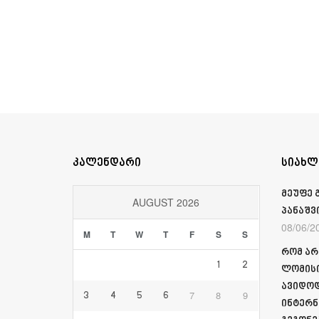
კალენდარი
სიახლ
მეუფე 
AUGUST 2026
პანაშვ
08/06/2
M
T
W
T
F
S
S
რომ არ
1
2
ლომისი
ავიდოდ
7
8
9
3
4
5
6
ინტერნ