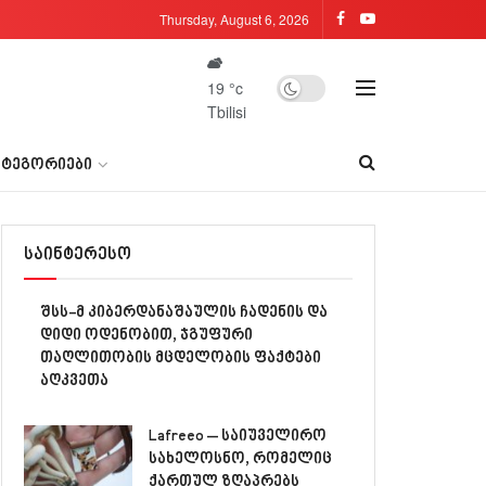
Thursday, August 6, 2026
19
°c
Tbilisi
ᲐᲢᲔᲒᲝᲠᲘᲔᲑᲘ
საინტერესო
შსს-მ კიბერდანაშაულის ჩადენის და
დიდი ოდენობით, ჯგუფური
თაღლითობის მცდელობის ფაქტები
აღკვეთა
Lafreeo – საიუველირო
სახელოსნო, რომელიც
ქართულ ზღაპრებს