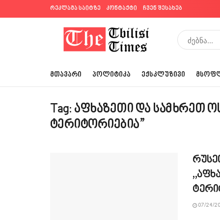
რეკლამა საიტზე
კონტაქტი
ჩვენ შესახებ
ᲛᲗᲐᲕᲐᲠᲘ
ᲞᲝᲚᲘᲢᲘᲙᲐ
ᲔᲥᲡᲙᲚᲣᲖᲘᲕᲘ
ᲛᲡᲝᲤ
Tag:
აფხაზეთი და სამხრეთ ო
ტერიტორიებია”
რუსეთ
,,აფ
ტერი
07/24/20