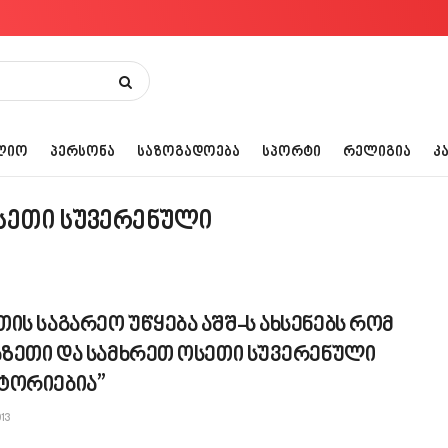
ᲚᲘᲝ
ᲞᲔᲠᲡᲝᲜᲐ
ᲡᲐᲖᲝᲒᲐᲓᲝᲔᲑᲐ
ᲡᲞᲝᲠᲢᲘ
ᲠᲔᲚᲘᲒᲘᲐ
Კ
სეთი სუვერენული
ის საგარეო უწყება აშშ-ს ახსენებს რომ
ხაზეთი და სამხრეთ ოსეთი სუვერენული
ტორიებია”
13