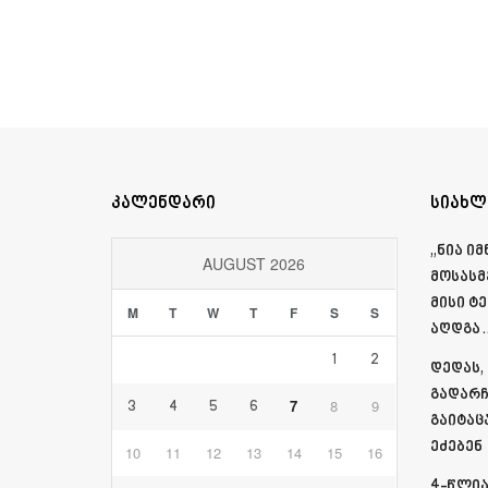
კალენდარი
სიახლ
„ნია ი
AUGUST 2026
მოსასმ
მისი ტ
M
T
W
T
F
S
S
აღდგა…
1
2
დედას,
გადარჩ
7
8
9
3
4
5
6
გაიტაც
ეძებენ
10
11
12
13
14
15
16
4-წლია