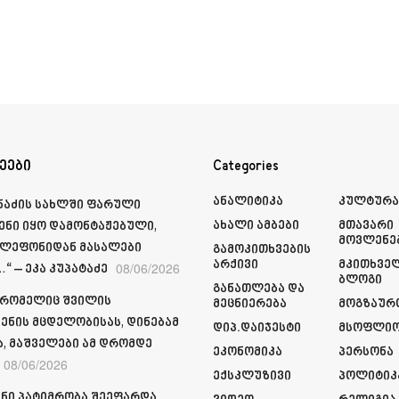
ეები
Categories
Ანალიტიკა
Კულტურ
მნაძის სახლში ფარული
Ახალი Ამბები
Მთავარი
ენი იყო დამონტაჟებული,
Მოვლენე
ელეფონიდან მასალები
Გამოკითხვების
Არქივი
Მკითხვე
08/06/2026
“ – ეკა კუპატაძე
Ბლოგი
Განათლება Და
 რომელიც შვილის
Მეცნიერება
Მოგზაურ
ენის მცდელობისას, დინებამ
Დიპ.დაიჯესტი
Მსოფლი
ა, მაშველები ამ დრომდე
Ეკონომიკა
Პერსონა
08/06/2026
Ექსკლუზივი
Პოლიტიკ
ნი პატიმრობა შეეფარდა