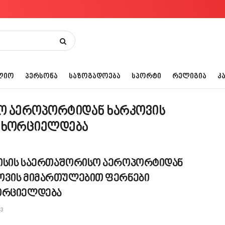
ᲚᲘᲝ
ᲞᲔᲠᲡᲝᲜᲐ
ᲡᲐᲖᲝᲒᲐᲓᲝᲔᲑᲐ
ᲡᲞᲝᲠᲢᲘ
ᲠᲔᲚᲘᲒᲘᲐ
Კ
ო აეროპორტიდან ხარკოვის
ნხორციელდება
ისის საერთაშორისო აეროპორტიდან
ოვის მიმართულებით ფერნები
ორციელდება
13