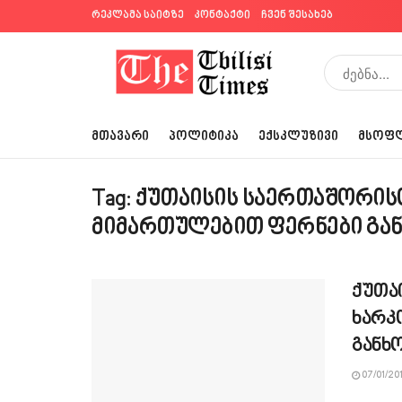
რეკლამა საიტზე
კონტაქტი
ჩვენ შესახებ
ᲛᲗᲐᲕᲐᲠᲘ
ᲞᲝᲚᲘᲢᲘᲙᲐ
ᲔᲥᲡᲙᲚᲣᲖᲘᲕᲘ
ᲛᲡᲝᲤ
Tag:
ქუთაისის საერთაშორის
მიმართულებით ფერნები გა
ქუთა
ხარკ
განხ
07/01/20