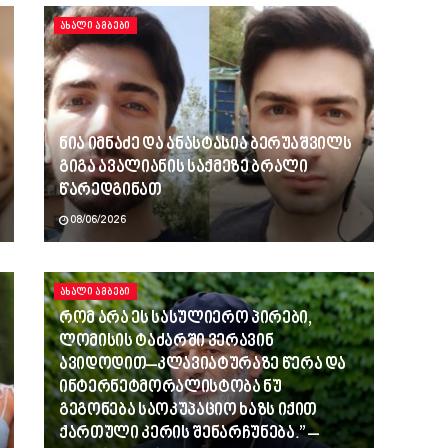
ᲐᲮᲐᲚᲘ ᲐᲛᲑᲔᲑᲘ
ნია იმნაძე და ანასტასია ბერუაშვილს
გიგა ავალიანის საქმეზე ბრალი
წარედგინათ
08/06/2026
ᲐᲮᲐᲚᲘ ᲐᲛᲑᲔᲑᲘ
რომ არა ეს სასულიერო პირები,
ლომისის ტაძარში ვერავინ
ავიდოდით–კლავიატურაზე წერა და
ინტერნეტმორალისტობა ნუ
გეგონება საოკუპაციო ხაზს იქით
ქართული კერის შენარჩუნება.” –