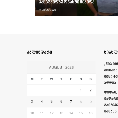
პანაშვიდზე ოჯახში მივიდა
08/06/2026
კალენდარი
სიახლ
„ნია ი
AUGUST 2026
მოსასმ
მისი ტ
M
T
W
T
F
S
S
აღდგა…
1
2
დედას,
გადარჩ
7
8
9
3
4
5
6
გაიტაც
ეძებენ
10
11
12
13
14
15
16