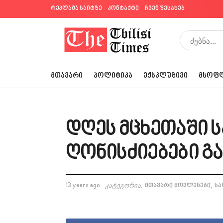
რეკლამა საიტზე
კონტაქტი
ჩვენ შესახებ
ᲛᲗᲐᲕᲐᲠᲘ
ᲞᲝᲚᲘᲢᲘᲙᲐ
ᲔᲥᲡᲙᲚᲣᲖᲘᲕᲘ
ᲛᲡᲝᲤ
დღეს მცხეთაში 
ღონისძიებები გ
,
13 years ago
კატეგორია:
მთავარი მოვლენები
სა