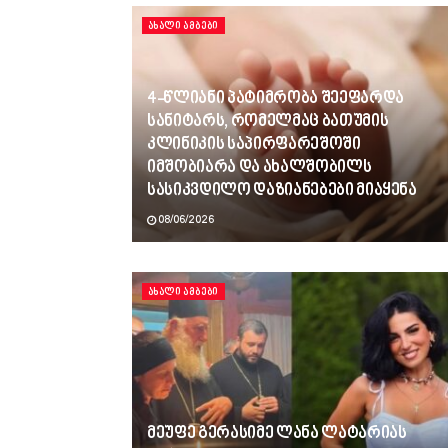
ᲐᲮᲐᲚᲘ ᲐᲛᲑᲔᲑᲘ
4-წლიანი პატიმრობა შეეფარდა
სანიტარს, რომელმაც ბათუმის
კლინიკის საპირფარეშოში
იმშობიარა და ახალშობილს
სასიკვდილო დაზიანებები მიაყენა
08/06/2026
ᲐᲮᲐᲚᲘ ᲐᲛᲑᲔᲑᲘ
მეუფე გერასიმე ლანა ლატარიას