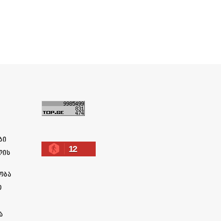
ა
ბი
12
ლის
ობა
ო
ა