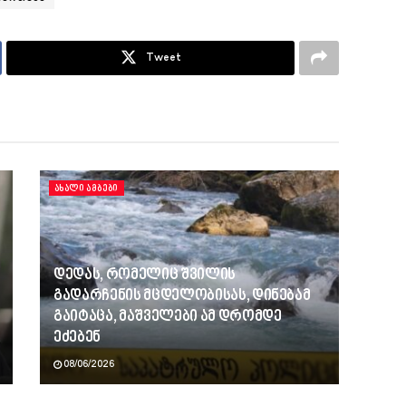
Tweet
ᲐᲮᲐᲚᲘ ᲐᲛᲑᲔᲑᲘ
დედას, რომელიც შვილის
გადარჩენის მცდელობისას, დინებამ
გაიტაცა, მაშველები ამ დრომდე
ეძებენ
08/06/2026