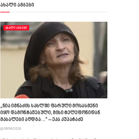
ახალი ამბები
ᲐᲮᲐᲚᲘ ᲐᲛᲑᲔᲑᲘ
„ნია იმნაძის სახლში ფარული მოსასმენი
იყო დამონტაჟებული, მისი ტელეფონიდან
მასალები აღდგა…“ – ეკა კუპატაძე
08/06/2026