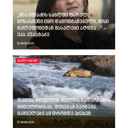
„ნია იმნაძის სახლში ფარული
მოსასმენი იყო დამონტაჟებული, მისი
ტელეფონიდან მასალები აღდგა…“ –
ეკა კუპატაძე
08/06/2026
ᲐᲮᲐᲚᲘ ᲐᲛᲑᲔᲑᲘ
დედას, რომელიც შვილის გადარჩენის
მცდელობისას, დინებამ გაიტაცა,
მაშველები ამ დრომდე ეძებენ
08/06/2026