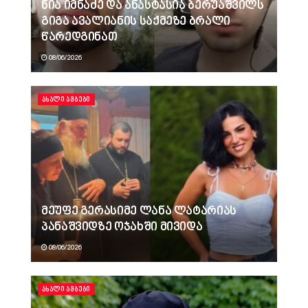
ნია იმნაძე და ანასტასია ბერუაშვილს
გიგა ავალიანის საქმეზე ბრალი
წარედგინათ
08/06/2026
ᲐᲮᲐᲚᲘ ᲐᲛᲑᲔᲑᲘ
მეუფე გერასიმე ლანა ლატარიას
პანაშვიდზე ოჯახში მივიდა
08/06/2026
ᲐᲮᲐᲚᲘ ᲐᲛᲑᲔᲑᲘ