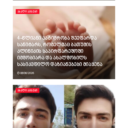
ᲐᲮᲐᲚᲘ ᲐᲛᲑᲔᲑᲘ
4-წლიანი პატიმრობა შეეფარდა
სანიტარს, რომელმაც ბათუმის
კლინიკის საპირფარეშოში
იმშობიარა და ახალშობილს
სასიკვდილო დაზიანებები მიაყენა
08/06/2026
ᲐᲮᲐᲚᲘ ᲐᲛᲑᲔᲑᲘ