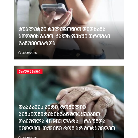
ტუალეტში ტელეფონით დიდხანს
ჯდომის გამო, ქალს ფეხში თრომბი
განუვითარდა
08/05/2026
ᲐᲮᲐᲚᲘ ᲐᲛᲑᲔᲑᲘ
დააკავეს პირი, რომელიც
პენსიონერებისგან მოტყუებით
დაეუფლა 48 983 ლარს – რა უნდა
იცოდეთ, თქვენც რომ არ მოტყუვდეთ
08/05/2026