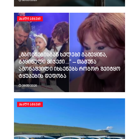
ᲐᲮᲐᲚᲘ ᲐᲛᲑᲔᲑᲘ
„გაოგნებისგან ხელები გამეყინა,
გაყინული ვიჯექი…“ – თამუნა
ამონაშვილი იხსენებს როგორ შეიტყო
ტყუპების დედობა
08/05/2026
ᲐᲮᲐᲚᲘ ᲐᲛᲑᲔᲑᲘ