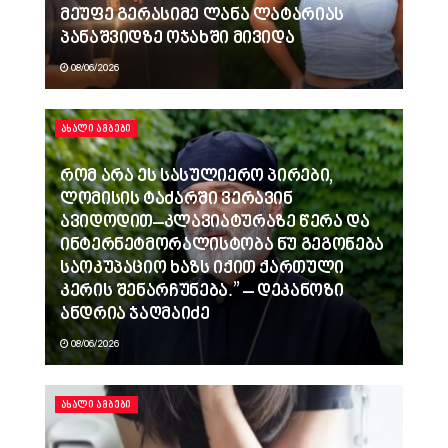
მეუფე გერასიმე ლანა ლატარიას
პანაშვიდზე ოჯახში მივიდა
08/06/2026
ᲐᲮᲐᲚᲘ ᲐᲛᲑᲔᲑᲘ
რომ არა ეს სასულიერო პირები,
ლომისის ტაძარში ვერავინ
ავიდოდით–კლავიატურაზე წერა და
ინტერნეტმორალისტობა ნუ გეგონება
საოკუპაციო ხაზს იქით ქართული
კერის შენარჩუნება.” – დეკანოზი
ანდრია ჯაღმაიძე
08/06/2026
ᲐᲮᲐᲚᲘ ᲐᲛᲑᲔᲑᲘ