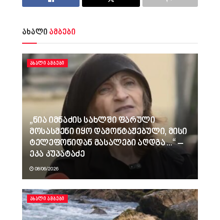
ახალი
ამბები
ᲐᲮᲐᲚᲘ ᲐᲛᲑᲔᲑᲘ
„ნია იმნაძის სახლში ფარული
მოსასმენი იყო დამონტაჟებული, მისი
ტელეფონიდან მასალები აღდგა…“ –
ეკა კუპატაძე
08/06/2026
ᲐᲮᲐᲚᲘ ᲐᲛᲑᲔᲑᲘ