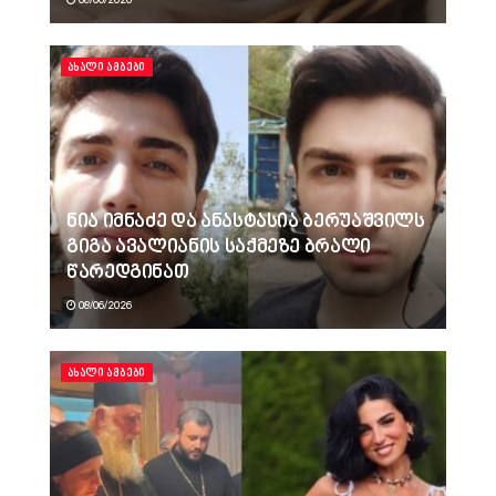
ᲐᲮᲐᲚᲘ ᲐᲛᲑᲔᲑᲘ
ნია იმნაძე და ანასტასია ბერუაშვილს
გიგა ავალიანის საქმეზე ბრალი
წარედგინათ
08/06/2026
ᲐᲮᲐᲚᲘ ᲐᲛᲑᲔᲑᲘ