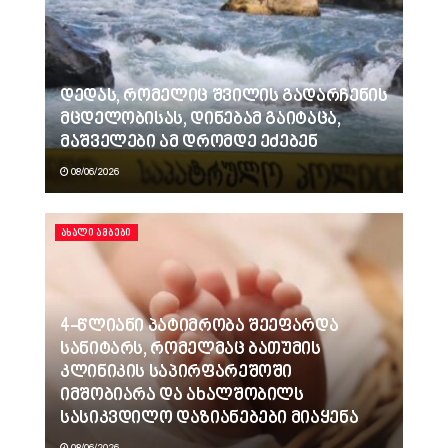
დედას, რომელიც შვილის გადარჩენის
მცდელობისას, დინებამ გაიტაცა,
მაშველები ამ დრომდე ეძებენ
08/06/2026
ᲐᲮᲐᲚᲘ ᲐᲛᲑᲔᲑᲘ
4-წლიანი პატიმრობა შეეფარდა
სანიტარს, რომელმაც ბათუმის
კლინიკის საპირფარეშოში
იმშობიარა და ახალშობილს
სასიკვდილო დაზიანებები მიაყენა
08/06/2026