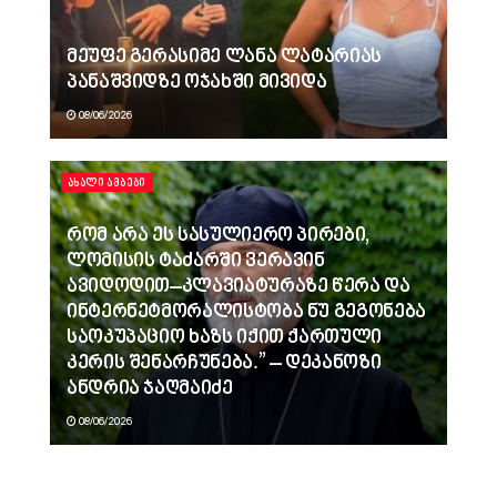
მეუფე გერასიმე ლანა ლატარიას
პანაშვიდზე ოჯახში მივიდა
08/06/2026
ᲐᲮᲐᲚᲘ ᲐᲛᲑᲔᲑᲘ
რომ არა ეს სასულიერო პირები,
ლომისის ტაძარში ვერავინ
ავიდოდით–კლავიატურაზე წერა და
ინტერნეტმორალისტობა ნუ გეგონება
საოკუპაციო ხაზს იქით ქართული
კერის შენარჩუნება.” – დეკანოზი
ანდრია ჯაღმაიძე
08/06/2026