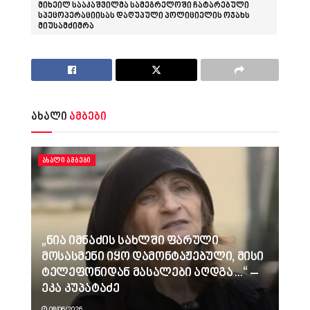
მიხეილ სააკაშვილმა სამეგრელოში ჩატარებული
სპეცოპერაციისას დაღუპული პოლიციელის ოჯახს
მიუსამძიმრა
ახალი
ამბები
ᲐᲮᲐᲚᲘ ᲐᲛᲑᲔᲑᲘ
„ნია იმნაძის სახლში ფარული
მოსასმენი იყო დამონტაჟებული, მისი
ტელეფონიდან მასალები აღდგა…“ –
ეკა კუპატაძე
08/06/2026