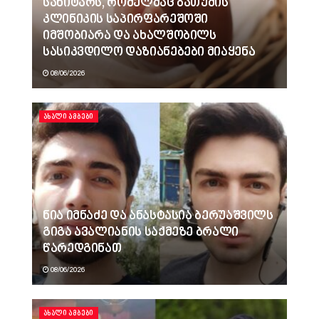
სანიტარს, რომელმაც ბათუმის
კლინიკის საპირფარეშოში
იმშობიარა და ახალშობილს
სასიკვდილო დაზიანებები მიაყენა
08/06/2026
ᲐᲮᲐᲚᲘ ᲐᲛᲑᲔᲑᲘ
ნია იმნაძე და ანასტასია ბერუაშვილს
გიგა ავალიანის საქმეზე ბრალი
წარედგინათ
08/06/2026
ᲐᲮᲐᲚᲘ ᲐᲛᲑᲔᲑᲘ