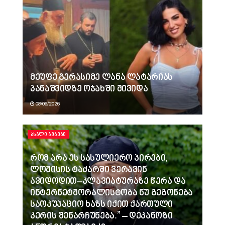
მეუფე გერასიმე ლანა ლატარიას
პანაშვიდზე ოჯახში მივიდა
08/06/2026
ᲐᲮᲐᲚᲘ ᲐᲛᲑᲔᲑᲘ
რომ არა ეს სასულიერო პირები,
ლომისის ტაძარში ვერავინ
ავიდოდით–კლავიატურაზე წერა და
ინტერნეტმორალისტობა ნუ გეგონება
საოკუპაციო ხაზს იქით ქართული
კერის შენარჩუნება.” – დეკანოზი