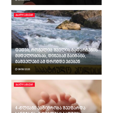
ᲐᲮᲐᲚᲘ ᲐᲛᲑᲔᲑᲘ
დედას, რომელიც შვილის გადარჩენის
მცდელობისას, დინებამ გაიტაცა,
მაშველები ამ დრომდე ეძებენ
08/06/2026
ᲐᲮᲐᲚᲘ ᲐᲛᲑᲔᲑᲘ
4-წლიანი პატიმრობა შეეფარდა