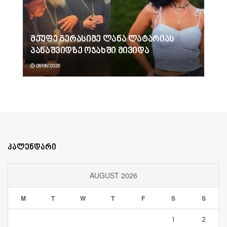
მეუფე გერასიმე ლანა ლატარიას
პანაშვიდზე ოჯახში მივიდა
08/06/2026
კალენდარი
AUGUST 2026
M
T
W
T
F
S
S
1
2