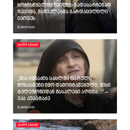
ხობისწყალში შვილის გადასარჩენად
შევიდა, მაშველებმა გარდაცვლილი
იპოვეს
08/07/2026
ᲐᲮᲐᲚᲘ ᲐᲛᲑᲔᲑᲘ
„ნია იმნაძის სახლში ფარული
მოსასმენი იყო დამონტაჟებული, მისი
ტელეფონიდან მასალები აღდგა…“ –
ეკა კუპატაძე
08/06/2026
ᲐᲮᲐᲚᲘ ᲐᲛᲑᲔᲑᲘ