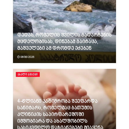
დედას, რომელიც შვილის გადარჩენის
მცდელობისას, დინებამ გაიტაცა,
მაშველები ამ დრომდე ეძებენ
08/06/2026
ᲐᲮᲐᲚᲘ ᲐᲛᲑᲔᲑᲘ
4-წლიანი პატიმრობა შეეფარდა
სანიტარს, რომელმაც ბათუმის
კლინიკის საპირფარეშოში
იმშობიარა და ახალშობილს
სასიკვდილო დაზიანებები მიაყენა