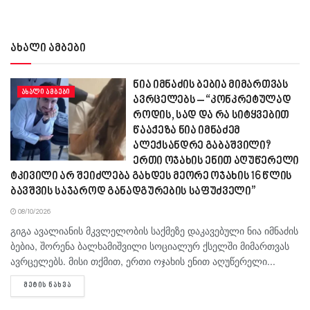
ახალი ამბები
ნია იმნაძის ბებია მიმართვას
ᲐᲮᲐᲚᲘ ᲐᲛᲑᲔᲑᲘ
ავრცელებს – “კონკრეტულად
როდის, სად და რა სიტყვებით
წააქეზა ნია იმნაძემ
ალექსანდრე გაბაშვილი?
ერთი ოჯახის ენით აღუწერელი
ტკივილი არ შეიძლება გახდეს მეორე ოჯახის 16 წლის
ბავშვის საჯაროდ განადგურების საფუძველი”
08/10/2026
გიგა ავა­ლი­ა­ნის მკვლე­ლო­ბის საქ­მე­ზე და­კა­ვე­ბუ­ლი ნია იმ­ნა­ძის
ბე­ბია, შო­რე­ნა ბალ­ხა­მიშ­ვი­ლი სო­ცი­ა­ლურ ქსელ­ში მი­მარ­თვას
ავ­რცე­ლებს. მისი თქმით, ერთი ოჯა­ხის ენით აღუ­წე­რე­ლი...
DETAILS
ᲛᲔᲢᲘᲡ ᲜᲐᲮᲕᲐ