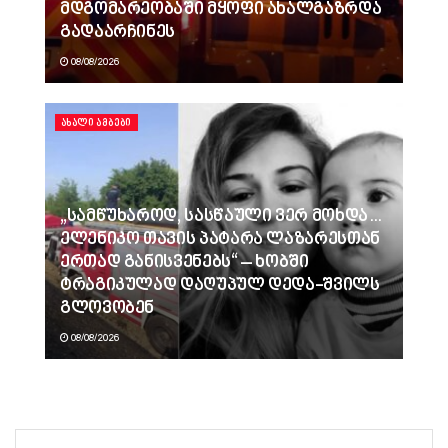
მდგომარეობაში მყოფი ახალგაზრდა
გადაარჩინეს
08/08/2026
ᲐᲮᲐᲚᲘ ᲐᲛᲑᲔᲑᲘ
„სამწუხაროდ, სასწაული ვერ მოხდა…
ელენიკო თავის პატარა ლაზარესთან
ერთად განისვენებს“ – ხობში
ტრაგიკულად დაღუპულ დედა-შვილს
გლოვობენ
08/08/2026