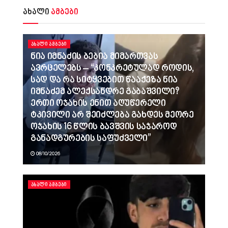
ახალი
ამბები
ᲐᲮᲐᲚᲘ ᲐᲛᲑᲔᲑᲘ
ნია იმნაძის ბებია მიმართვას
ავრცელებს – “კონკრეტულად როდის,
სად და რა სიტყვებით წააქეზა ნია
იმნაძემ ალექსანდრე გაბაშვილი?
ერთი ოჯახის ენით აღუწერელი
ტკივილი არ შეიძლება გახდეს მეორე
ოჯახის 16 წლის ბავშვის საჯაროდ
განადგურების საფუძველი”
08/10/2026
ᲐᲮᲐᲚᲘ ᲐᲛᲑᲔᲑᲘ