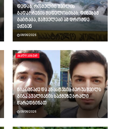
დედას, რომელიც შვილის
გადარჩენის მცდელობისას, დინებამ
გაიტაცა, მაშველები ამ დრომდე
ეძებენ
08/06/2026
ᲐᲮᲐᲚᲘ ᲐᲛᲑᲔᲑᲘ
ნია იმნაძე და ანასტასია ბერუაშვილს
გიგა ავალიანის საქმეზე ბრალი
წარედგინათ
08/06/2026