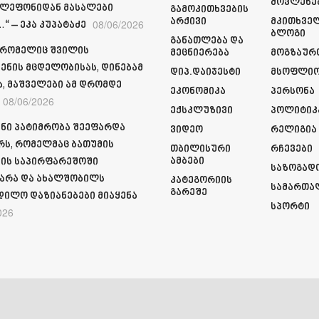
Მოვლენე
ელეფონიდან მასალები
Გამოკითხვების
Არქივი
Მკითხვე
08/06/2026
“ – ეკა კუპატაძე
Ბლოგი
Განათლება Და
 რომელიც შვილის
Მეცნიერება
Მოგზაურ
ენის მცდელობისას, დინებამ
Დიპ.დაიჯესტი
Მსოფლი
ა, მაშველები ამ დრომდე
Ეკონომიკა
Პერსონა
08/06/2026
Ექსკლუზივი
Პოლიტიკ
ნი პატიმრობა შეეფარდა
Ვიდეო
Რელიგია
რს, რომელმაც ბათუმის
Თბილისური
Რჩევები
Ამბები
ის საპირფარეშოში
Საზოგად
არა და ახალშობილს
Კატეგორიის
Სამართა
Გარეშე
დილო დაზიანებები მიაყენა
Სპორტი
026