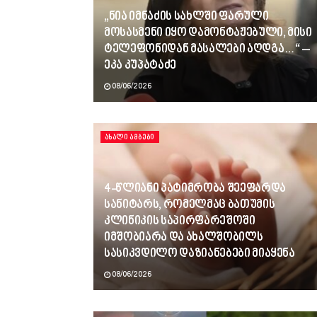
„ნია იმნაძის სახლში ფარული
მოსასმენი იყო დამონტაჟებული, მისი
ტელეფონიდან მასალები აღდგა…“ –
ეკა კუპატაძე
08/06/2026
ᲐᲮᲐᲚᲘ ᲐᲛᲑᲔᲑᲘ
4-წლიანი პატიმრობა შეეფარდა
სანიტარს, რომელმაც ბათუმის
კლინიკის საპირფარეშოში
იმშობიარა და ახალშობილს
სასიკვდილო დაზიანებები მიაყენა
08/06/2026