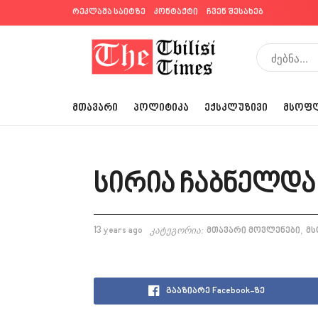
რეკლამა საიტზე
კონტაქტი
ჩვენ შესახებ
ᲛᲗᲐᲕᲐᲠᲘ
ᲞᲝᲚᲘᲢᲘᲙᲐ
ᲔᲥᲡᲙᲚᲣᲖᲘᲕᲘ
ᲛᲡᲝᲤ
სირია ჩაბნელდა
,
13 years ago
კატეგორია:
მთავარი მოვლენები
მ
გააზიარე Facebook-ზე