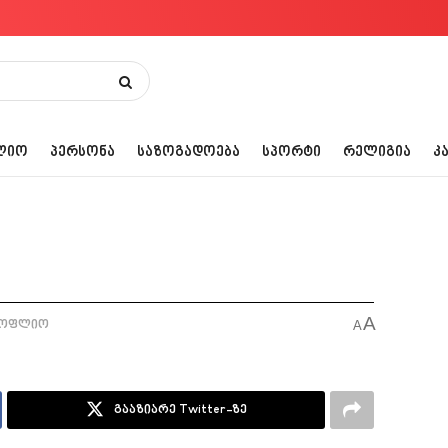
ᲚᲘᲝ
ᲞᲔᲠᲡᲝᲜᲐ
ᲡᲐᲖᲝᲒᲐᲓᲝᲔᲑᲐ
ᲡᲞᲝᲠᲢᲘ
ᲠᲔᲚᲘᲒᲘᲐ
Კ
A
სოფლიო
A
გააზიარე Twitter-ზე