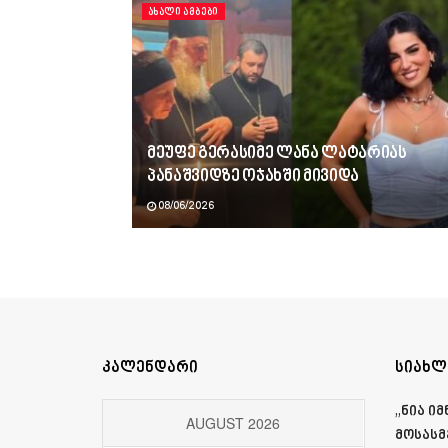
ᲐᲮᲐᲚᲘ ᲐᲛᲑᲔᲑᲘ
მეუფე გერასიმე ლანა ლატარიას
პანაშვიდზე ოჯახში მივიდა
08/06/2026
კალენდარი
სიახლ
„ნია ი
AUGUST 2026
მოსასმ