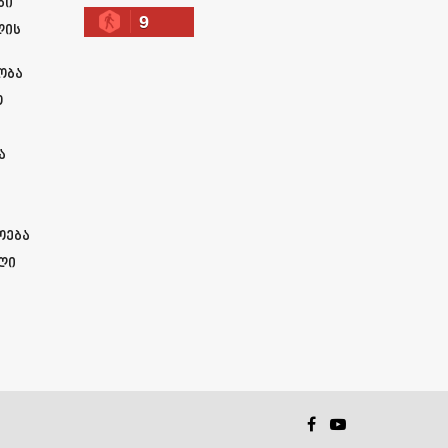
ბი
9
ლის
ობა
ო
ა
ოება
ლი