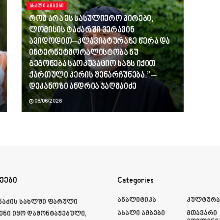
ᲐᲮᲐᲚᲘ ᲐᲛᲑᲔᲑᲘ
რომ არა ეს სასულიერო პირები,
ლომისის ტაძარში ვერავინ
ავიდოდით–კლავიატურაზე წერა და
ინტერნეტმორალისტობა ნუ
გეგონება საოკუპაციო ხაზს იქით
ქართული კერის შენარჩუნება.” –
დეკანოზი ანდრია ჯაღმაიძე
08/06/2026
ეები
Categories
Ანალიტიკა
Კულტურ
მნაძის სახლში ფარული
Ახალი Ამბები
Მთავარი
ენი იყო დამონტაჟებული,