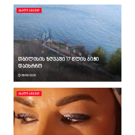
ᲐᲮᲐᲚᲘ ᲐᲛᲑᲔᲑᲘ
თბილისის ზღვაში 17 წლის ბიჭი
დაიხრჩო
08/09/2026
ᲐᲮᲐᲚᲘ ᲐᲛᲑᲔᲑᲘ