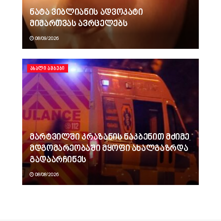
ნატა ვიბლიანის ადვოკატი
მიმართვას ავრცელებს
08/09/2026
ᲐᲮᲐᲚᲘ ᲐᲛᲑᲔᲑᲘ
მარტვილში კრაზანის ნაკბენით მძიმე
მდგომარეობაში მყოფი ახალგაზრდა
გადაარჩინეს
08/08/2026