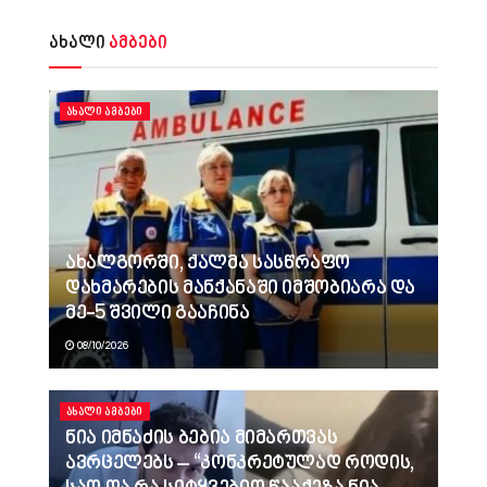
ახალი
ამბები
ᲐᲮᲐᲚᲘ ᲐᲛᲑᲔᲑᲘ
ახალგორში, ქალმა სასწრაფო
დახმარების მანქანაში იმშობიარა და
მე-5 შვილი გააჩინა
08/10/2026
ᲐᲮᲐᲚᲘ ᲐᲛᲑᲔᲑᲘ
ნია იმნაძის ბებია მიმართვას
ავრცელებს – “კონკრეტულად როდის,