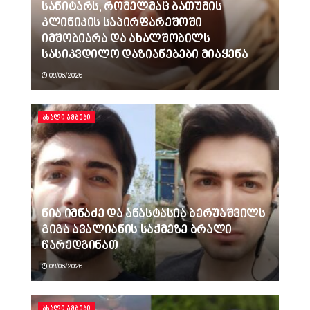
სანიტარს, რომელმაც ბათუმის
კლინიკის საპირფარეშოში
იმშობიარა და ახალშობილს
სასიკვდილო დაზიანებები მიაყენა
08/06/2026
ᲐᲮᲐᲚᲘ ᲐᲛᲑᲔᲑᲘ
ნია იმნაძე და ანასტასია ბერუაშვილს
გიგა ავალიანის საქმეზე ბრალი
წარედგინათ
08/06/2026
ᲐᲮᲐᲚᲘ ᲐᲛᲑᲔᲑᲘ