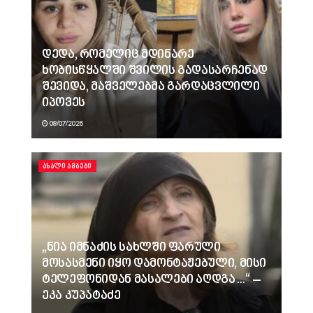
დედა, რომელიც მდინარე
ხობისწყალში შვილის გადასარჩენად
შევიდა, მაშველებმა გარდაცვლილი
იპოვეს
08/07/2026
ᲐᲮᲐᲚᲘ ᲐᲛᲑᲔᲑᲘ
„ნია იმნაძის სახლში ფარული
მოსასმენი იყო დამონტაჟებული, მისი
ტელეფონიდან მასალები აღდგა…“ –
ეკა კუპატაძე