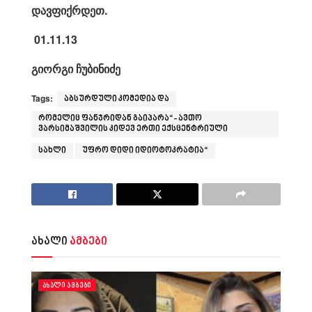
დ
ავფიქრდეთ.
01.11.13
გიორგი ჩუბინიძე
Tags:
აბსურდული კომედია და
რომელიც ფანჯრიდან გაიპარა“- ავთო
ვარსიმაშვილის კიდევ ერთი ექსცენტრიული
სახლი
უფრო დიდი იდიოტოკრატია“
ახალი
ამბები
ᲐᲮᲐᲚᲘ ᲐᲛᲑᲔᲑᲘ