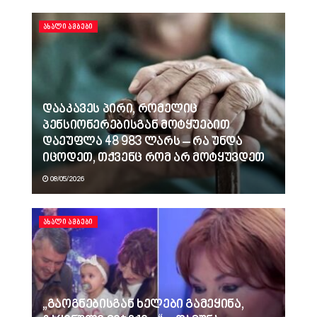
ᲐᲮᲐᲚᲘ ᲐᲛᲑᲔᲑᲘ
დააკავეს პირი, რომელიც
პენსიონერებისგან მოტყუებით
დაეუფლა 48 983 ლარს – რა უნდა
იცოდეთ, თქვენც რომ არ მოტყუვდეთ
08/05/2026
ᲐᲮᲐᲚᲘ ᲐᲛᲑᲔᲑᲘ
„გაოგნებისგან ხელები გამეყინა,