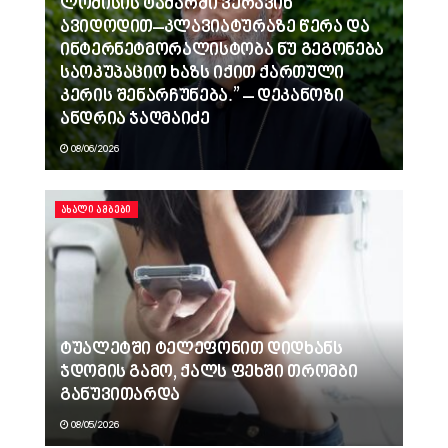
ლომისის ტაძარში ვერავინ
ავიდოდით–კლავიატურაზე წერა და
ინტერნეტმორალისტობა ნუ გეგონება
საოკუპაციო ხაზს იქით ქართული
კერის შენარჩუნება.” – დეკანოზი
ანდრია ჯაღმაიძე
08/06/2026
ᲐᲮᲐᲚᲘ ᲐᲛᲑᲔᲑᲘ
ტუალეტში ტელეფონით დიდხანს
ჯდომის გამო, ქალს ფეხში თრომბი
განუვითარდა
08/05/2026