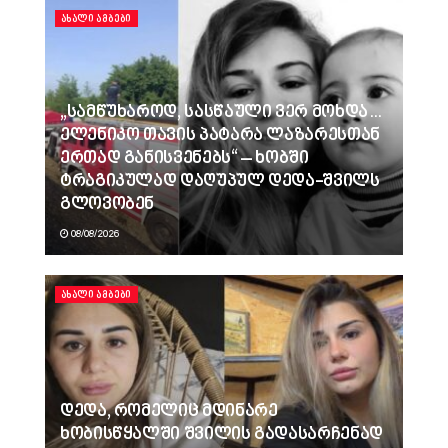
ᲐᲮᲐᲚᲘ ᲐᲛᲑᲔᲑᲘ
„სამწუხაროდ, სასწაული ვერ მოხდა…
ელენიკო თავის პატარა ლაზარესთან
ერთად განისვენებს“ – ხობში
ტრაგიკულად დაღუპულ დედა-შვილს
გლოვობენ
08/08/2026
ᲐᲮᲐᲚᲘ ᲐᲛᲑᲔᲑᲘ
დედა, რომელიც მდინარე
ხობისწყალში შვილის გადასარჩენად