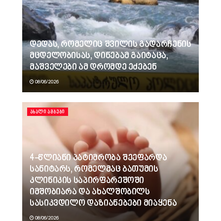
დედას, რომელიც შვილის გადარჩენის
მცდელობისას, დინებამ გაიტაცა,
მაშველები ამ დრომდე ეძებენ
08/06/2026
ᲐᲮᲐᲚᲘ ᲐᲛᲑᲔᲑᲘ
4-წლიანი პატიმრობა შეეფარდა
სანიტარს, რომელმაც ბათუმის
კლინიკის საპირფარეშოში
იმშობიარა და ახალშობილს
სასიკვდილო დაზიანებები მიაყენა
08/06/2026