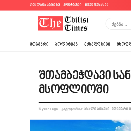
რეკლამა საიტზე
კონტაქტი
ჩვენ შესახებ
ᲛᲗᲐᲕᲐᲠᲘ
ᲞᲝᲚᲘᲢᲘᲙᲐ
ᲔᲥᲡᲙᲚᲣᲖᲘᲕᲘ
ᲛᲡᲝᲤ
შთამბეჭდავი სა
მსოფლიოში
,
5 years ago
კატეგორია:
ახალი ამბები
მთავარი 