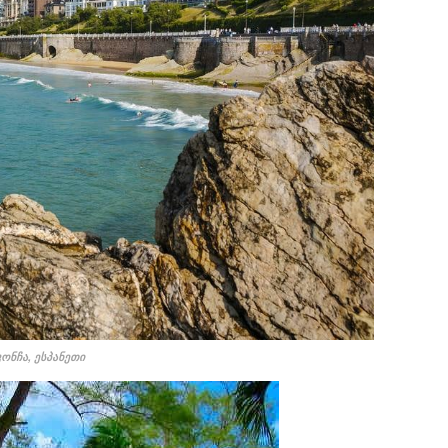
ონჩა, ესპანეთი