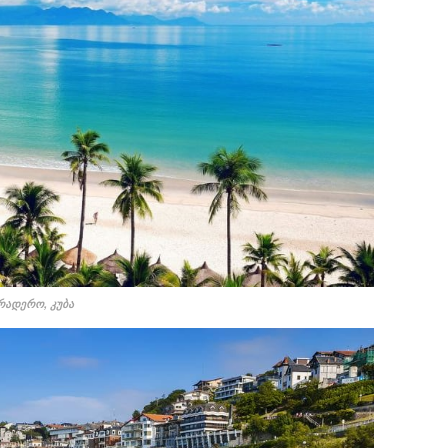
რადერო, კუბა