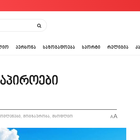
ᲚᲘᲝ
ᲞᲔᲠᲡᲝᲜᲐ
ᲡᲐᲖᲝᲒᲐᲓᲝᲔᲑᲐ
ᲡᲞᲝᲠᲢᲘ
ᲠᲔᲚᲘᲒᲘᲐ
Კ
ნაპიროები
A
,
,
მოვლენები
მოგზაურობა
მსოფლიო
A