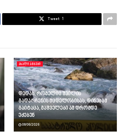
Tweet
1
ᲐᲮᲐᲚᲘ ᲐᲛᲑᲔᲑᲘ
დედას, რომელიც შვილის
გადარჩენის მცდელობისას, დინებამ
გაიტაცა, მაშველები ამ დრომდე
ეძებენ
08/06/2026