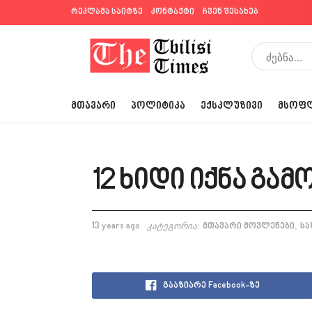
რეკლამა საიტზე
კონტაქტი
ჩვენ შესახებ
ᲛᲗᲐᲕᲐᲠᲘ
ᲞᲝᲚᲘᲢᲘᲙᲐ
ᲔᲥᲡᲙᲚᲣᲖᲘᲕᲘ
ᲛᲡᲝᲤ
12 ხიდი იქნა გა
,
13 years ago
კატეგორია:
მთავარი მოვლენები
სა
გააზიარე Facebook-ზე