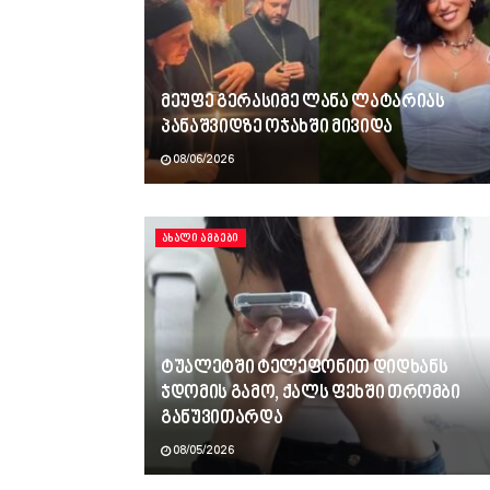
მეუფე გერასიმე ლანა ლატარიას
პანაშვიდზე ოჯახში მივიდა
08/06/2026
ᲐᲮᲐᲚᲘ ᲐᲛᲑᲔᲑᲘ
ტუალეტში ტელეფონით დიდხანს
ჯდომის გამო, ქალს ფეხში თრომბი
განუვითარდა
08/05/2026