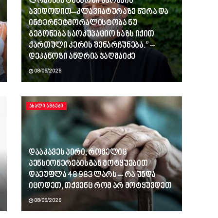
ლომისის ტაძარში ვერავინ
ავიდოდით–კლავიატურაზე წერა და
ინტერნეტმორალისტობა ნუ
გეგონება საოკუპაციო ხაზს იქით
ქართული კერის შენარჩუნება.” –
დეკანოზი ანდრია ჯაღმაიძე
08/06/2026
ᲐᲮᲐᲚᲘ ᲐᲛᲑᲔᲑᲘ
დააკავეს პირი, რომელიც
პენსიონერებისგან მოტყუებით
დაეუფლა 48 983 ლარს – რა უნდა
იცოდეთ, თქვენც რომ არ მოტყუვდეთ
08/05/2026