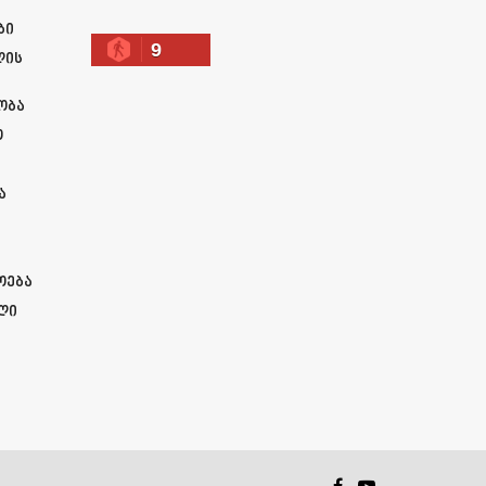
ბი
9
ლის
ობა
ო
ა
ოება
ლი