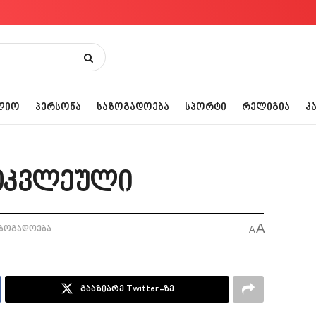
ᲚᲘᲝ
ᲞᲔᲠᲡᲝᲜᲐ
ᲡᲐᲖᲝᲒᲐᲓᲝᲔᲑᲐ
ᲡᲞᲝᲠᲢᲘ
ᲠᲔᲚᲘᲒᲘᲐ
Კ
მოკვლეული
A
ზოგადოება
A
გააზიარე Twitter-ზე