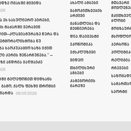
Ახალი Ამბები
Მთავარი
იდზე ოჯახში მივიდა
Მოვლენე
026
Გამოკითხვების
Არქივი
Მკითხვე
ა ეს სასულიერო პირები,
Ბლოგი
Განათლება Და
ს ტაძარში ვერავინ
Მეცნიერება
Მოგზაურ
ით–კლავიატურაზე წერა და
Დიპ.დაიჯესტი
Მსოფლი
ეტმორალისტობა ნუ
Ეკონომიკა
Პერსონა
ბა საოკუპაციო ხაზს იქით
Ექსკლუზივი
Პოლიტიკ
ი კერის შენარჩუნება.” –
Ვიდეო
Რელიგია
ზი ანდრია ჯაღმაიძე
Თბილისური
Რჩევები
026
Ამბები
Საზოგად
ში ტელეფონით დიდხანს
Კატეგორიის
Სამართა
Გარეშე
 გამო, ქალს ფეხში თრომბი
Სპორტი
08/05/2026
თარდა