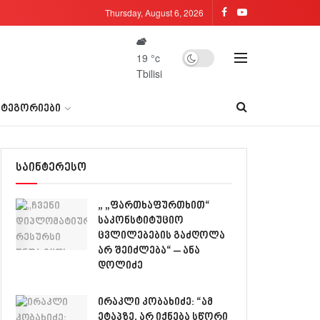
Thursday, August 6, 2026
19
°c
Tbilisi
ᲐᲢᲔᲒᲝᲠᲘᲔᲑᲘ
საინტერესო
„ „ფართხაფურთხით“
საკონსტიტუციო
ცვლილებების გაძღოლა
არ შეიძლება“ – ანა
დოლიძე
ირაკლი კობახიძე: “ამ
ეტაპზე, არ იქნება სწორი