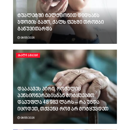
ტუალეტში ტელეფონით დიდხანს
ჯდომის გამო, ქალს ფეხში თრომბი
განუვითარდა
08/05/2026
ᲐᲮᲐᲚᲘ ᲐᲛᲑᲔᲑᲘ
დააკავეს პირი, რომელიც
პენსიონერებისგან მოტყუებით
დაეუფლა 48 983 ლარს – რა უნდა
იცოდეთ, თქვენც რომ არ მოტყუვდეთ
08/05/2026