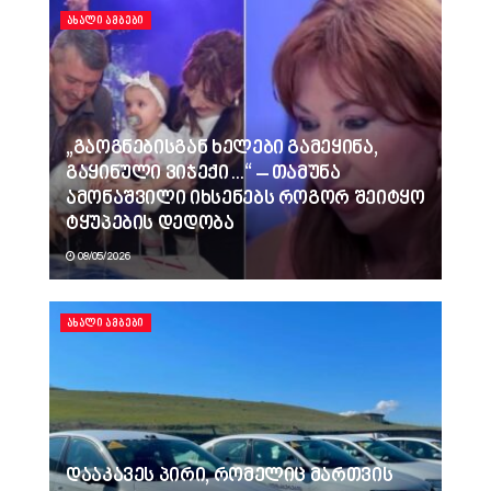
ᲐᲮᲐᲚᲘ ᲐᲛᲑᲔᲑᲘ
„გაოგნებისგან ხელები გამეყინა,
გაყინული ვიჯექი…“ – თამუნა
ამონაშვილი იხსენებს როგორ შეიტყო
ტყუპების დედობა
08/05/2026
ᲐᲮᲐᲚᲘ ᲐᲛᲑᲔᲑᲘ
დააკავეს პირი, რომელიც მართვის