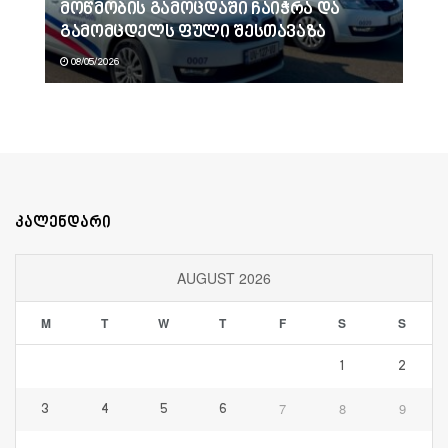
მოწმობის გამოცდაში ჩაიჭრა და
გამომცდელს ფული შესთავაზა
08/05/2026
კალენდარი
AUGUST 2026
M
T
W
T
F
S
S
1
2
7
8
9
3
4
5
6