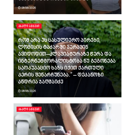
08/06/2026
ᲐᲮᲐᲚᲘ ᲐᲛᲑᲔᲑᲘ
რომ არა ეს სასულიერო პირები,
ლომისის ტაძარში ვერავინ
ავიდოდით–კლავიატურაზე წერა და
ინტერნეტმორალისტობა ნუ გეგონება
საოკუპაციო ხაზს იქით ქართული
კერის შენარჩუნება.” – დეკანოზი
ანდრია ჯაღმაიძე
08/06/2026
ᲐᲮᲐᲚᲘ ᲐᲛᲑᲔᲑᲘ