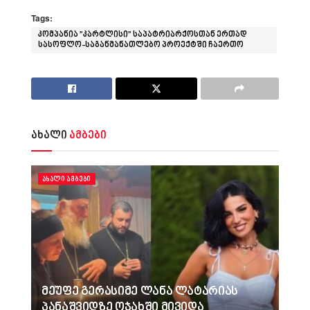
Tags:
კომპანია ”კარტლისი” საპატრიარქოსთან ერთად
სასოფლო-საგანმანათლებო პროექტში ჩაერთო
ახალი
ამბები
ᲐᲮᲐᲚᲘ ᲐᲛᲑᲔᲑᲘ
მეუფე გერასიმე ლანა ლატარიას
პანაშვიდზე ოჯახში მივიდა