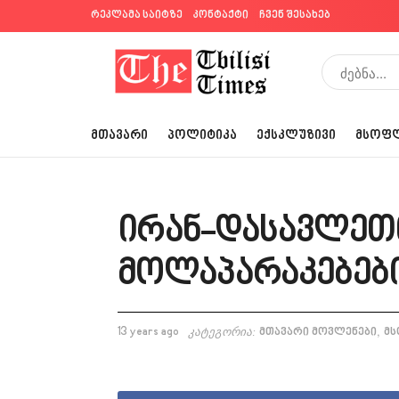
რეკლამა საიტზე
კონტაქტი
ჩვენ შესახებ
ᲛᲗᲐᲕᲐᲠᲘ
ᲞᲝᲚᲘᲢᲘᲙᲐ
ᲔᲥᲡᲙᲚᲣᲖᲘᲕᲘ
ᲛᲡᲝᲤ
ირან-დასავლეთ
მოლაპარაკებები
,
13 years ago
კატეგორია:
მთავარი მოვლენები
მ