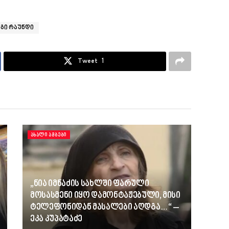
გი რაუნდი
Tweet
1
ᲐᲮᲐᲚᲘ ᲐᲛᲑᲔᲑᲘ
„ნია იმნაძის სახლში ფარული
მოსასმენი იყო დამონტაჟებული, მისი
ტელეფონიდან მასალები აღდგა…“ –
ეკა კუპატაძე