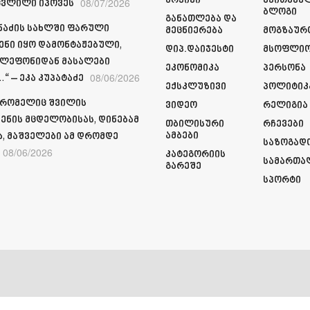
Არქივი
Მკითხვე
08/07/2026
ვლილი იპოვეს
Ბლოგი
Განათლება Და
მნაძის სახლში ფარული
Მეცნიერება
Მოგზაურ
ენი იყო დამონტაჟებული,
Დიპ.დაიჯესტი
Მსოფლი
ელეფონიდან მასალები
Ეკონომიკა
Პერსონა
08/06/2026
“ – ეკა კუპატაძე
Ექსკლუზივი
Პოლიტიკ
 რომელიც შვილის
Ვიდეო
Რელიგია
ენის მცდელობისას, დინებამ
Თბილისური
Რჩევები
Ამბები
ა, მაშველები ამ დრომდე
Საზოგად
08/06/2026
Კატეგორიის
Სამართა
Გარეშე
Სპორტი