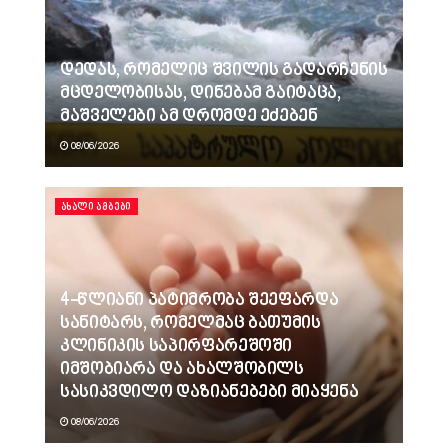
დედას, რომელიც შვილის გადარჩენის
მცდელობისას, დინებამ გაიტაცა,
მაშველები ამ დრომდე ეძებენ
08/06/2026
ᲐᲮᲐᲚᲘ ᲐᲛᲑᲔᲑᲘ
4-წლიანი პატიმრობა შეეფარდა
სანიტარს, რომელმაც ბათუმის
კლინიკის საპირფარეშოში
იმშობიარა და ახალშობილს
სასიკვდილო დაზიანებები მიაყენა
08/06/2026