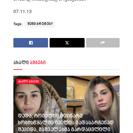
07.11.13
Tags:
შენც ბრუტუს?
ახალი
ამბები
ᲐᲮᲐᲚᲘ ᲐᲛᲑᲔᲑᲘ
დედა, რომელიც მდინარე
ხობისწყალში შვილის გადასარჩენად
შევიდა, მაშველებმა გარდაცვლილი