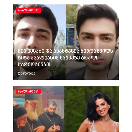
ᲐᲮᲐᲚᲘ ᲐᲛᲑᲔᲑᲘ
ნია იმნაძე და ანასტასია ბერუაშვილს
გიგა ავალიანის საქმეზე ბრალი
წარედგინათ
08/06/2026
ᲐᲮᲐᲚᲘ ᲐᲛᲑᲔᲑᲘ