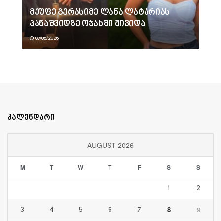
მეუფე გერასიმე ლანა ლატარიას
პანაშვიდზე ოჯახში მივიდა
08/06/2026
კალენდარი
AUGUST 2026
M
T
W
T
F
S
S
1
2
8
9
3
4
5
6
7