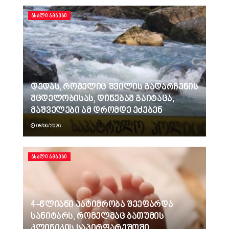
ᲐᲮᲐᲚᲘ ᲐᲛᲑᲔᲑᲘ
დედას, რომელიც შვილის გადარჩენის
მცდელობისას, დინებამ გაიტაცა,
მაშველები ამ დრომდე ეძებენ
08/06/2026
ᲐᲮᲐᲚᲘ ᲐᲛᲑᲔᲑᲘ
4-წლიანი პატიმრობა შეეფარდა
სანიტარს, რომელმაც ბათუმის
კლინიკის საპირფარეშოში