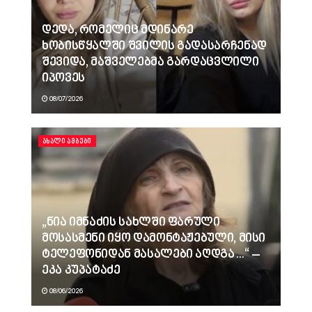
დედა, რომელიც მდინარე
ხობისწყალში შვილის გადასარჩენად
შევიდა, მაშველებმა გარდაცვლილი
იპოვეს
08/07/2026
ᲐᲮᲐᲚᲘ ᲐᲛᲑᲔᲑᲘ
„ნია იმნაძის სახლში ფარული
მოსასმენი იყო დამონტაჟებული, მისი
ტელეფონიდან მასალები აღდგა…“ –
ეკა კუპატაძე
08/06/2026