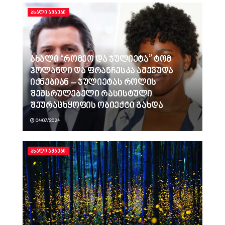
ᲐᲮᲐᲚᲘ ᲐᲛᲑᲔᲑᲘ
ახალი “რომეო და ჯულიეტა” ტომ
ჰოლანდი და ფრანჩესკა ამევუდა
იქნებიან – ჯულიეტას როლის
შემსრულებელი რასისტული
შეურაცხყოფის ობიექტი გახდა
04/07/2024
ᲐᲮᲐᲚᲘ ᲐᲛᲑᲔᲑᲘ