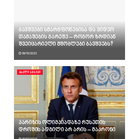
ბავშვები სმარტფონებისა და ვიდეო
თამაშების გარეშე – როგორ ზრდიან
შვეიცარიელი მშობლები ბავშვებს?
09/10/2023
ᲐᲮᲐᲚᲘ ᲐᲛᲑᲔᲑᲘ
პარიზის ოლიმპიადაზე რუსეთის
დროშის ადგილი არ არის – მაკრონი
09/07/2023