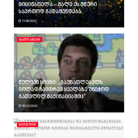
ციცინათელა – მალე ეს მწერი
საერთოდ გადაშენდება
11/28/2023
ᲐᲮᲐᲚᲘ ᲐᲛᲑᲔᲑᲘ
ჟულიენ სმიტი: ,,გაუნათლებელს
იოლად ჩაითრევ ყველაზე უნიჭოდ
გათვლილ მაქინაციაშიც”
09/22/2023
ᲛᲡᲝᲤᲚᲘᲝ