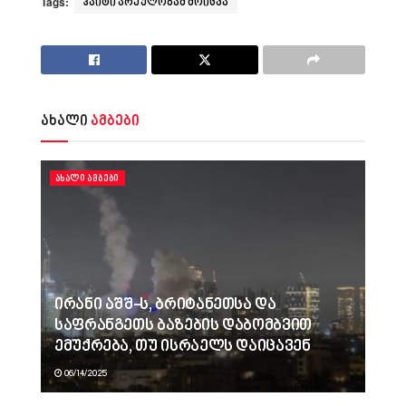
Tags:
ჰაიტი არეულობამ მოიცვა
ახალი
ამბები
ᲐᲮᲐᲚᲘ ᲐᲛᲑᲔᲑᲘ
ირანი აშშ-ს, ბრიტანეთსა და
საფრანგეთს ბაზების დაბომბვით
ემუქრება, თუ ისრაელს დაიცავენ
06/14/2025