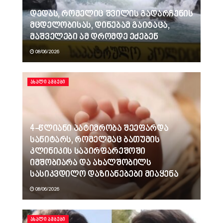
დედას, რომელიც შვილის გადარჩენის
მცდელობისას, დინებამ გაიტაცა,
მაშველები ამ დრომდე ეძებენ
08/06/2026
ᲐᲮᲐᲚᲘ ᲐᲛᲑᲔᲑᲘ
4-წლიანი პატიმრობა შეეფარდა
სანიტარს, რომელმაც ბათუმის
კლინიკის საპირფარეშოში
იმშობიარა და ახალშობილს
სასიკვდილო დაზიანებები მიაყენა
08/06/2026
ᲐᲮᲐᲚᲘ ᲐᲛᲑᲔᲑᲘ