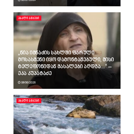
ᲐᲮᲐᲚᲘ ᲐᲛᲑᲔᲑᲘ
„ნია იმნაძის სახლში ფარული
მოსასმენი იყო დამონტაჟებული, მისი
ტელეფონიდან მასალები აღდგა…“ –
ეკა კუპატაძე
08/06/2026
ᲐᲮᲐᲚᲘ ᲐᲛᲑᲔᲑᲘ