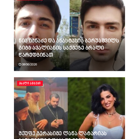
ნია იმნაძე და ანასტასია ბერუაშვილს
გიგა ავალიანის საქმეზე ბრალი
წარედგინათ
08/06/2026
ᲐᲮᲐᲚᲘ ᲐᲛᲑᲔᲑᲘ
მეუფე გერასიმე ლანა ლატარიას