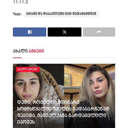
11.11.3
Tags:
ირანი და დასავლეთი ვერ შეთანხმდნენ
ახალი
ამბები
ᲐᲮᲐᲚᲘ ᲐᲛᲑᲔᲑᲘ
დედა, რომელიც მდინარე
ხობისწყალში შვილის გადასარჩენად
შევიდა, მაშველებმა გარდაცვლილი
იპოვეს