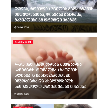
დედას, რომელიც შვილის გადარჩენის
მცდელობისას, დინებამ გაიტაცა,
მაშველები ამ დრომდე ეძებენ
08/06/2026
ᲐᲮᲐᲚᲘ ᲐᲛᲑᲔᲑᲘ
4-წლიანი პატიმრობა შეეფარდა
სანიტარს, რომელმაც ბათუმის
კლინიკის საპირფარეშოში
იმშობიარა და ახალშობილს
სასიკვდილო დაზიანებები მიაყენა
08/06/2026