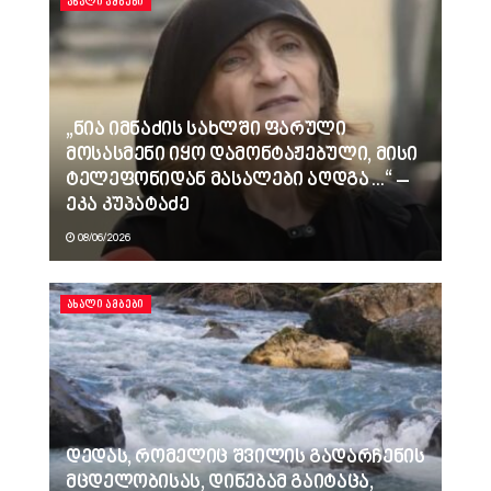
ᲐᲮᲐᲚᲘ ᲐᲛᲑᲔᲑᲘ
„ნია იმნაძის სახლში ფარული
მოსასმენი იყო დამონტაჟებული, მისი
ტელეფონიდან მასალები აღდგა…“ –
ეკა კუპატაძე
08/06/2026
ᲐᲮᲐᲚᲘ ᲐᲛᲑᲔᲑᲘ
დედას, რომელიც შვილის გადარჩენის
მცდელობისას, დინებამ გაიტაცა,