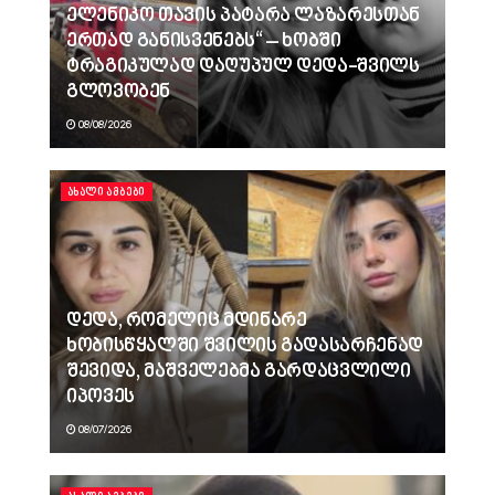
ელენიკო თავის პატარა ლაზარესთან
ერთად განისვენებს“ – ხობში
ტრაგიკულად დაღუპულ დედა-შვილს
გლოვობენ
08/08/2026
ᲐᲮᲐᲚᲘ ᲐᲛᲑᲔᲑᲘ
დედა, რომელიც მდინარე
ხობისწყალში შვილის გადასარჩენად
შევიდა, მაშველებმა გარდაცვლილი
იპოვეს
08/07/2026