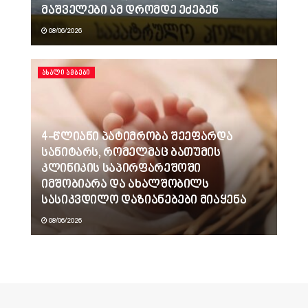
მაშველები ამ დრომდე ეძებენ
08/06/2026
ᲐᲮᲐᲚᲘ ᲐᲛᲑᲔᲑᲘ
4-წლიანი პატიმრობა შეეფარდა
სანიტარს, რომელმაც ბათუმის
კლინიკის საპირფარეშოში
იმშობიარა და ახალშობილს
სასიკვდილო დაზიანებები მიაყენა
08/06/2026