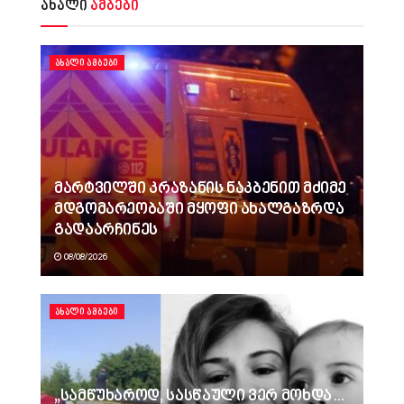
ახალი
ამბები
ᲐᲮᲐᲚᲘ ᲐᲛᲑᲔᲑᲘ
მარტვილში კრაზანის ნაკბენით მძიმე
მდგომარეობაში მყოფი ახალგაზრდა
გადაარჩინეს
08/08/2026
ᲐᲮᲐᲚᲘ ᲐᲛᲑᲔᲑᲘ
„სამწუხაროდ, სასწაული ვერ მოხდა…