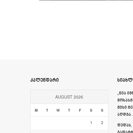
კალენდარი
სიახლ
„ნია ი
AUGUST 2026
მოსასმ
მისი ტ
M
T
W
T
F
S
S
აღდგა…
1
2
დედას,
გადარჩ