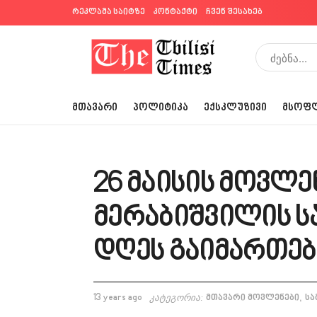
რეკლამა საიტზე
კონტაქტი
ჩვენ შესახებ
ᲛᲗᲐᲕᲐᲠᲘ
ᲞᲝᲚᲘᲢᲘᲙᲐ
ᲔᲥᲡᲙᲚᲣᲖᲘᲕᲘ
ᲛᲡᲝᲤ
26 მაისის მოვლე
მერაბიშვილის ს
დღეს გაიმართებ
,
13 years ago
კატეგორია:
მთავარი მოვლენები
სა