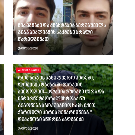
ნია იმნაძე და ანასტასია ბერუაშვილს
გიგა ავალიანის საქმეზე ბრალი
წარედგინათ
08/06/2026
ᲐᲮᲐᲚᲘ ᲐᲛᲑᲔᲑᲘ
რომ არა ეს სასულიერო პირები,
ლომისის ტაძარში ვერავინ
ავიდოდით–კლავიატურაზე წერა და
ინტერნეტმორალისტობა ნუ
გეგონება საოკუპაციო ხაზს იქით
ქართული კერის შენარჩუნება.” –
დეკანოზი ანდრია ჯაღმაიძე
08/06/2026