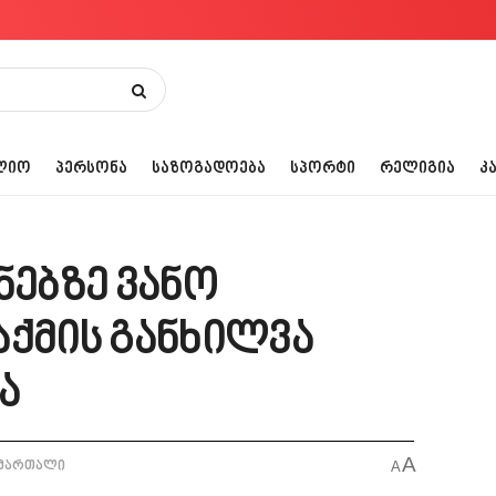
ᲚᲘᲝ
ᲞᲔᲠᲡᲝᲜᲐ
ᲡᲐᲖᲝᲒᲐᲓᲝᲔᲑᲐ
ᲡᲞᲝᲠᲢᲘ
ᲠᲔᲚᲘᲒᲘᲐ
Კ
ნებზე ვანო
აქმის განხილვა
ა
A
მართალი
A