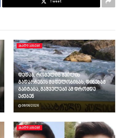
Tweet
ᲐᲮᲐᲚᲘ ᲐᲛᲑᲔᲑᲘ
დედას, რომელიც შვილის
გადარჩენის მცდელობისას, დინებამ
გაიტაცა, მაშველები ამ დრომდე
ეძებენ
08/06/2026
ᲐᲮᲐᲚᲘ ᲐᲛᲑᲔᲑᲘ