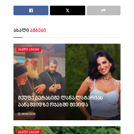
ახალი
ამბები
ᲐᲮᲐᲚᲘ ᲐᲛᲑᲔᲑᲘ
მეუფე გერასიმე ლანა ლატარიას
პანაშვიდზე ოჯახში მივიდა
08/06/2026
ᲐᲮᲐᲚᲘ ᲐᲛᲑᲔᲑᲘ