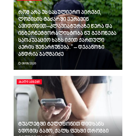
რომ არა ეს სასულიერო პირები,
ლომისის ტაძარში ვერავინ
ავიდოდით–კლავიატურაზე წერა და
ინტერნეტმორალისტობა ნუ გეგონება
საოკუპაციო ხაზს იქით ქართული
კერის შენარჩუნება.” – დეკანოზი
ანდრია ჯაღმაიძე
08/06/2026
ᲐᲮᲐᲚᲘ ᲐᲛᲑᲔᲑᲘ
ტუალეტში ტელეფონით დიდხანს
ჯდომის გამო, ქალს ფეხში თრომბი