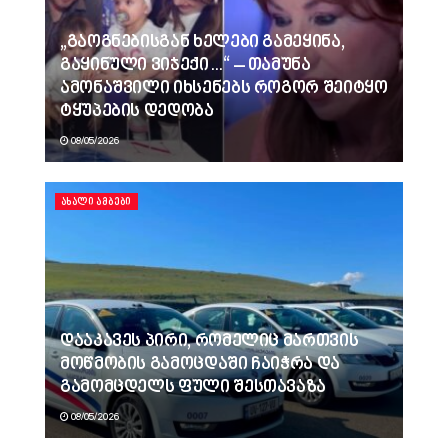
„გაოგნებისგან ხელები გამეყინა,
გაყინული ვიჯექი…“ – თამუნა
ამონაშვილი იხსენებს როგორ შეიტყო
ტყუპების დედობა
08/05/2026
ᲐᲮᲐᲚᲘ ᲐᲛᲑᲔᲑᲘ
დააკავეს პირი, რომელიც მართვის
მოწმობის გამოცდაში ჩაიჭრა და
გამომცდელს ფული შესთავაზა
08/05/2026