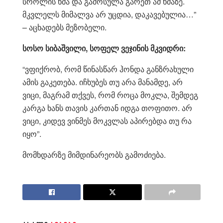
სრო­ლის ხმა და გა­მო­სუ­ლა გა­რეთ ამ ხმა­ზე.
მკვლელს მი­მალ­ვა არ უც­დია, და­კა­ვე­ბუ­ლია…”
– აცხა­დებს მე­ზო­ბე­ლი.
სოსო სი­ბაშ­ვი­ლი, სო­ფელ ვე­ჯი­ნის მკვიდ­რი:
“ვფიქ­რობ, რომ წი­ნას­წარ ჰონ­და გან­ზრა­ხუ­ლი
ამის გა­კე­თე­ბა. იჩხუ­ბეს თუ არა მა­ნამ­დე, არ
ვიცი, მაგ­რამ თქვეს, რომ როცა მოკ­ლა, შემ­დეგ
კარ­გა ხანს თა­ვის კარ­თან იდგა თო­ფი­თო. არ
ვიცი, კი­დევ ვინ­მეს მოკ­ვლას აპი­რებ­და თუ რა
იყო”.
მომ­ხდარ­ზე მიმ­დი­ნა­რე­ობს გა­მო­ძი­ე­ბა.