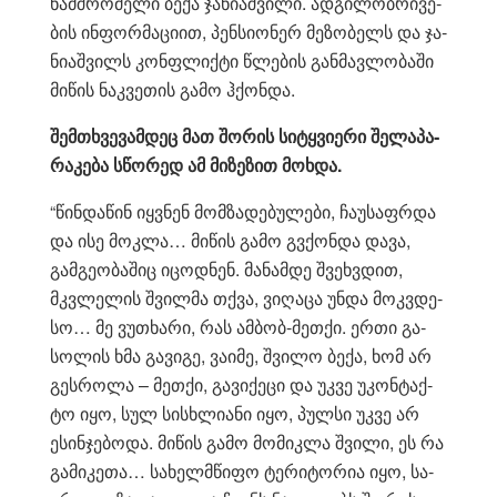
ნამ­შრო­მე­ლი ბექა ჯა­ნი­აშ­ვი­ლი. ად­გი­ლობ­რი­ვე­
ბის ინ­ფორ­მა­ცი­ით, პენ­სი­ო­ნერ მე­ზო­ბელს და ჯა­
ნი­აშ­ვილს კონ­ფლიქ­ტი წლე­ბის გან­მავ­ლო­ბა­ში
მი­წის ნაკ­ვე­თის გამო ჰქონ­და.
შემ­თხვე­ვამ­დეც მათ შო­რის სი­ტყვი­ე­რი შე­ლა­პა­
რა­კე­ბა სწო­რედ ამ მი­ზე­ზით მოხ­და.
“წინ­და­წინ იყ­ვნენ მომ­ზა­დე­ბუ­ლე­ბი, ჩა­უ­საფ­რდა
და ისე მოკ­ლა… მი­წის გამო გვქონ­და დავა,
გამ­გე­ო­ბა­შიც იცოდ­ნენ. მა­ნამ­დე შვეხ­ვდით,
მკვლე­ლის შვილ­მა თქვა, ვი­ღა­ცა უნდა მოკ­ვდე­
სო… მე ვუ­თხა­რი, რას ამ­ბობ-მეთ­ქი. ერთი გა­
სო­ლის ხმა გა­ვი­გე, ვა­ი­მე, შვი­ლო ბექა, ხომ არ
გეს­რო­ლა – მეთ­ქი, გა­ვი­ქე­ცი და უკვე უკონ­ტაქ­
ტო იყო, სულ სის­ხლი­ა­ნი იყო, პულ­სი უკვე არ
ესინ­ჯე­ბო­და. მი­წის გამო მო­მიკ­ლა შვი­ლი, ეს რა
გა­მი­კე­თა… სა­ხელ­მწი­ფო ტე­რი­ტო­რია იყო, სა­