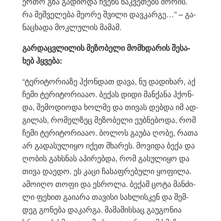
ერ­თო გზა გა­დი­ო­და ჩვენს ნაკ­ვე­თებს შო­რის.
რა მეშ­ვე­ლე­ბა მე­ო­რე შვი­ლი დავ­კარ­გე…” – გა­
ნა­ცხა­და მოკ­ლუ­ლის მა­მამ.
გარ­დაც­ვლი­ლის მე­ზო­ბე­ლი მომ­ხდა­რის შე­სა­
ხებ ჰყვე­ბა:
“ტე­რი­ტო­რი­ა­ზე ჰქონ­დათ დავა, ნუ და­დი­ხარ, აქ
ჩემი ტე­რი­ტო­რი­ა­აო. ბე­ქას დიდი მან­ქა­ნა ჰქონ­
და, შე­მო­დი­ო­და ხოლ­მე და თი­ვას დებ­და იმ ად­
გი­ლას, რო­მელ­ზეც მე­ზო­ბე­ლი ეუბ­ნე­ბო­და, რომ
ჩემი ტე­რი­ტო­რი­ა­აო. ბო­ლოს გა­უ­ბა ღობე, რათა
არ გა­და­სუ­ლი­ყო იქეთ მხა­რეს. მო­ვი­და ბექა და
ღო­ბის გახ­სნას აპი­რებ­და, რომ გა­სუ­ლი­ყო და
თივა და­ე­დო. ეს კაცი ჩა­საფ­რე­ბუ­ლი ყო­ფი­ლა.
ამო­ი­ღო თოფი და ეს­რო­ლა. ბე­ქამ ცოტა მან­ძი­
ლი ფე­ხით გა­ი­ა­რა თა­ვი­სი სახ­ლის­კენ და შემ­
დეგ გო­ნე­ბა და­კარ­გა. მა­მა­მის­საც გა­უ­გო­ნია