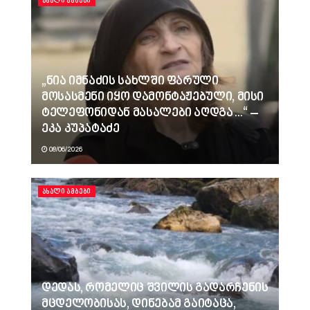
ᲐᲮᲐᲚᲘ ᲐᲛᲑᲔᲑᲘ
„ნია იმნაძის სახლში ფარული
მოსასმენი იყო დამონტაჟებული, მისი
ტელეფონიდან მასალები აღდგა…“ –
ეკა კუპატაძე
08/06/2026
ᲐᲮᲐᲚᲘ ᲐᲛᲑᲔᲑᲘ
დედას, რომელიც შვილის გადარჩენის
მცდელობისას, დინებამ გაიტაცა,