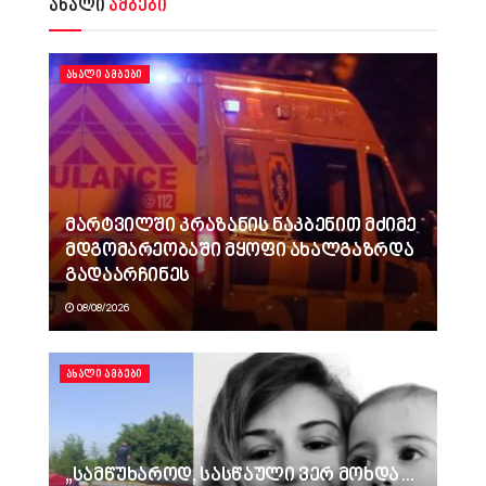
ახალი
ამბები
ᲐᲮᲐᲚᲘ ᲐᲛᲑᲔᲑᲘ
მარტვილში კრაზანის ნაკბენით მძიმე
მდგომარეობაში მყოფი ახალგაზრდა
გადაარჩინეს
08/08/2026
ᲐᲮᲐᲚᲘ ᲐᲛᲑᲔᲑᲘ
„სამწუხაროდ, სასწაული ვერ მოხდა…