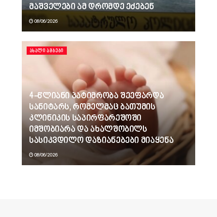
მაშველები ამ დრომდე ეძებენ
08/06/2026
ᲐᲮᲐᲚᲘ ᲐᲛᲑᲔᲑᲘ
4-წლიანი პატიმრობა შეეფარდა
სანიტარს, რომელმაც ბათუმის
კლინიკის საპირფარეშოში
იმშობიარა და ახალშობილს
სასიკვდილო დაზიანებები მიაყენა
08/06/2026