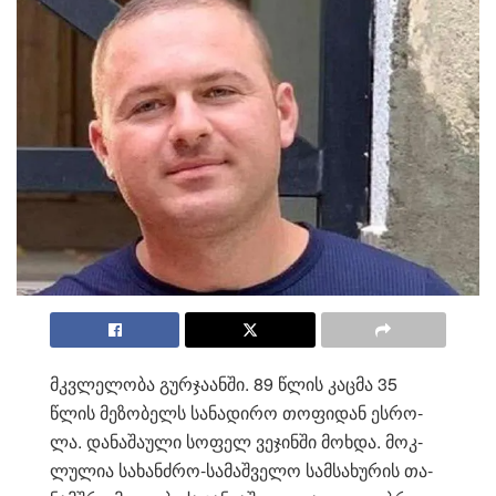
მკვლე­ლო­ბა გურ­ჯა­ან­ში. 89 წლის კაც­მა 35
წლის მე­ზო­ბელს სა­ნა­დი­რო თო­ფი­დან ეს­რო­
ლა. და­ნა­შა­უ­ლი სო­ფელ ვე­ჯინ­ში მოხ­და. მოკ­
ლუ­ლია სა­ხან­ძრო-სა­მაშ­ვე­ლო სამ­სა­ხუ­რის თა­