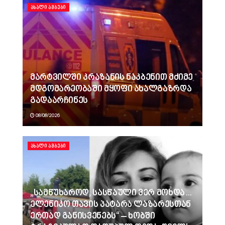
ᲐᲮᲐᲚᲘ ᲐᲛᲑᲔᲑᲘ
მარტვილში კრაზანის ნაკბენით მძიმე
მდგომარეობაში მყოფი ახალგაზრდა
გადაარჩინეს
08/08/2026
ᲐᲮᲐᲚᲘ ᲐᲛᲑᲔᲑᲘ
„სამწუხაროდ, სასწაული ვერ მოხდა…
ელენიკო თავის პატარა ლაზარესთან
ერთად განისვენებს“ – ხობში