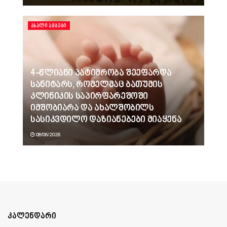
ᲐᲮᲐᲚᲘ ᲐᲛᲑᲔᲑᲘ
4-წლიანი პატიმრობა შეეფარდა
სანიტარს, რომელმაც ბათუმის
კლინიკის საპირფარეშოში
იმშობიარა და ახალშობილს
სასიკვდილო დაზიანებები მიაყენა
08/06/2026
კალენდარი