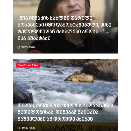
„ნია იმნაძის სახლში ფარული
მოსასმენი იყო დამონტაჟებული, მისი
ტელეფონიდან მასალები აღდგა…“ –
ეკა კუპატაძე
08/06/2026
ᲐᲮᲐᲚᲘ ᲐᲛᲑᲔᲑᲘ
დედას, რომელიც შვილის გადარჩენის
მცდელობისას, დინებამ გაიტაცა,
მაშველები ამ დრომდე ეძებენ
08/06/2026