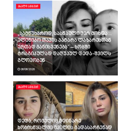
ᲐᲮᲐᲚᲘ ᲐᲛᲑᲔᲑᲘ
„სამწუხაროდ, სასწაული ვერ მოხდა…
ელენიკო თავის პატარა ლაზარესთან
ერთად განისვენებს“ – ხობში
ტრაგიკულად დაღუპულ დედა-შვილს
გლოვობენ
08/08/2026
ᲐᲮᲐᲚᲘ ᲐᲛᲑᲔᲑᲘ
დედა, რომელიც მდინარე
ხობისწყალში შვილის გადასარჩენად