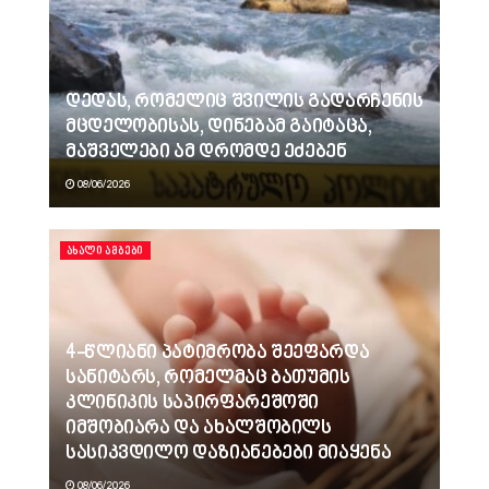
დედას, რომელიც შვილის გადარჩენის
მცდელობისას, დინებამ გაიტაცა,
მაშველები ამ დრომდე ეძებენ
08/06/2026
ᲐᲮᲐᲚᲘ ᲐᲛᲑᲔᲑᲘ
4-წლიანი პატიმრობა შეეფარდა
სანიტარს, რომელმაც ბათუმის
კლინიკის საპირფარეშოში
იმშობიარა და ახალშობილს
სასიკვდილო დაზიანებები მიაყენა
08/06/2026