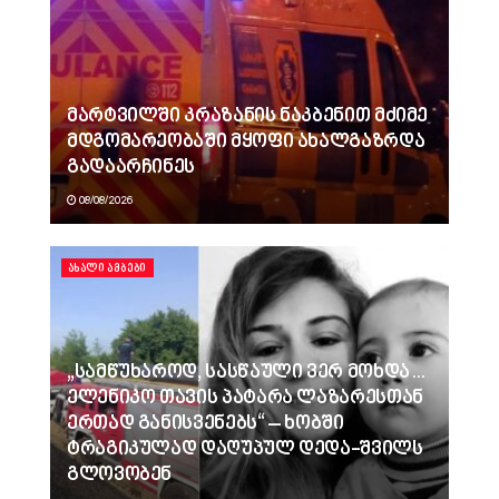
მარტვილში კრაზანის ნაკბენით მძიმე
მდგომარეობაში მყოფი ახალგაზრდა
გადაარჩინეს
08/08/2026
ᲐᲮᲐᲚᲘ ᲐᲛᲑᲔᲑᲘ
„სამწუხაროდ, სასწაული ვერ მოხდა…
ელენიკო თავის პატარა ლაზარესთან
ერთად განისვენებს“ – ხობში
ტრაგიკულად დაღუპულ დედა-შვილს
გლოვობენ