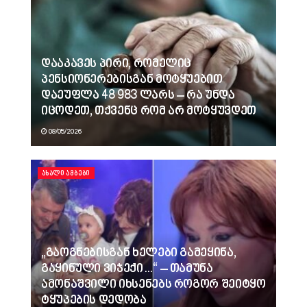
დააკავეს პირი, რომელიც
პენსიონერებისგან მოტყუებით
დაეუფლა 48 983 ლარს – რა უნდა
იცოდეთ, თქვენც რომ არ მოტყუვდეთ
08/05/2026
ᲐᲮᲐᲚᲘ ᲐᲛᲑᲔᲑᲘ
„გაოგნებისგან ხელები გამეყინა,
გაყინული ვიჯექი…“ – თამუნა
ამონაშვილი იხსენებს როგორ შეიტყო
ტყუპების დედობა