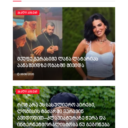
ᲐᲮᲐᲚᲘ ᲐᲛᲑᲔᲑᲘ
მეუფე გერასიმე ლანა ლატარიას
პანაშვიდზე ოჯახში მივიდა
08/06/2026
ᲐᲮᲐᲚᲘ ᲐᲛᲑᲔᲑᲘ
რომ არა ეს სასულიერო პირები,
ლომისის ტაძარში ვერავინ
ავიდოდით–კლავიატურაზე წერა და
ინტერნეტმორალისტობა ნუ გეგონება