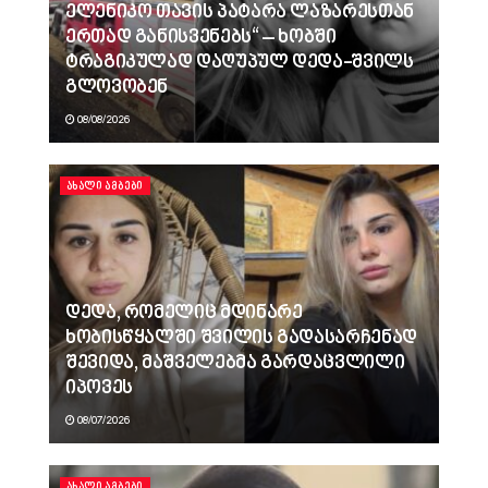
ელენიკო თავის პატარა ლაზარესთან
ერთად განისვენებს“ – ხობში
ტრაგიკულად დაღუპულ დედა-შვილს
გლოვობენ
08/08/2026
ᲐᲮᲐᲚᲘ ᲐᲛᲑᲔᲑᲘ
დედა, რომელიც მდინარე
ხობისწყალში შვილის გადასარჩენად
შევიდა, მაშველებმა გარდაცვლილი
იპოვეს
08/07/2026
ᲐᲮᲐᲚᲘ ᲐᲛᲑᲔᲑᲘ