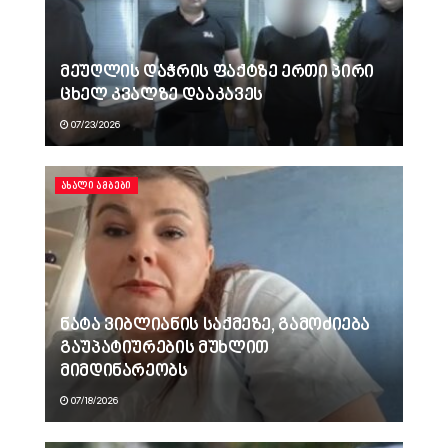
მეუღლის დაჭრის ფაქტზე ერთი პირი
ცხელ კვალზე დააკავეს
07/23/2026
ᲐᲮᲐᲚᲘ ᲐᲛᲑᲔᲑᲘ
ნატა ვიბლიანის საქმეზე, გამოძიება
გაუპატიურების მუხლით
მიმდინარეობს
07/18/2026