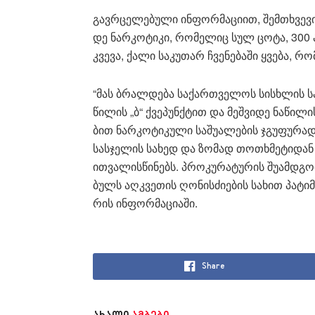
გავ­რცე­ლე­ბუ­ლი ინ­ფორ­მა­ცი­ით, შემ­თხვე­ვ
დე ნარ­კო­ტი­კი, რო­მე­ლიც სულ ცოტა, 300 
კვე­ვა, ქალი სა­კუ­თარ ჩვე­ნე­ბა­ში ყვე­ბა, რო
“მას ბრალ­დე­ბა სა­ქარ­თვე­ლოს სის­ხლის სა
წი­ლის „ბ“ ქვე­პუნ­ქტით და მეშ­ვი­დე ნა­წი­ლ
ბით ნარ­კო­ტი­კუ­ლი სა­შუ­ა­ლე­ბის ჯგუ­ფუ­რა
სას­ჯე­ლის სა­ხედ და ზო­მად თო­თხმე­ტი­დან
ით­ვა­ლის­წი­ნებს. პრო­კუ­რა­ტუ­რის შუ­ამ­დ
ბულს აღ­კვე­თის ღო­ნის­ძი­ე­ბის სა­ხით პა­ტიმ
რის ინ­ფორ­მა­ცი­ა­ში.
Share