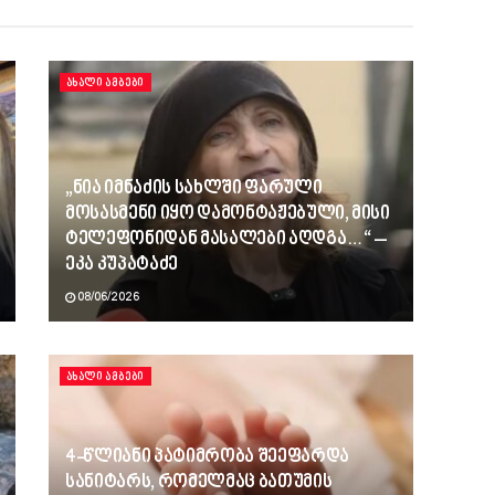
ᲐᲮᲐᲚᲘ ᲐᲛᲑᲔᲑᲘ
„ნია იმნაძის სახლში ფარული
მოსასმენი იყო დამონტაჟებული, მისი
ტელეფონიდან მასალები აღდგა…“ –
ეკა კუპატაძე
08/06/2026
ᲐᲮᲐᲚᲘ ᲐᲛᲑᲔᲑᲘ
4-წლიანი პატიმრობა შეეფარდა
სანიტარს, რომელმაც ბათუმის