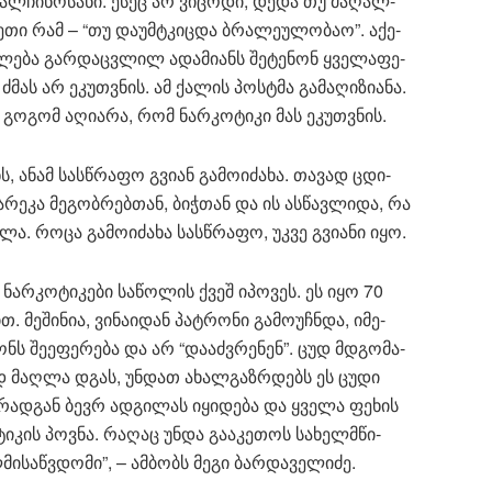
ალ­ჩი­ნო­სა­ნი. ესეც არ ვი­ცო­დი, დედა თუ მა­ღალ­
სე­თი რამ – “თუ და­უმ­ტკიც­და ბრა­ლე­უ­ლო­ბაო”. აქე­
­ლე­ბა გარ­დაც­ვლილ ადა­მი­ანს შე­ტე­ნონ ყვე­ლა­ფე­
ძმას არ ეკუთ­ვნის. ამ ქა­ლის პოსტმა გა­მა­ღი­ზი­ა­ნა.
 გო­გომ აღი­ა­რა, რომ ნარ­კო­ტი­კი მას ეკუთ­ვნის.
 ანამ სას­წრა­ფო გვი­ან გა­მო­ი­ძა­ხა. თა­ვად ცდი­
ა­რე­კა მე­გობ­რებ­თან, ბი­ჭთან და ის ას­წავ­ლი­და, რა
­ლა. როცა გა­მო­ი­ძა­ხა სას­წრა­ფო, უკვე გვი­ა­ნი იყო.
 ნარ­კო­ტი­კე­ბი სა­წო­ლის ქვეშ იპო­ვეს. ეს იყო 70
თ. მე­ში­ნია, ვი­ნა­ი­დან პატ­რო­ნი გა­მო­უჩ­ნდა, იმე­
ნს შე­ე­ფე­რე­ბა და არ “და­აძ­ვრე­ნენ”. ცუდ მდგო­მა­
დე­ნად მაღ­ლა დგას, უნ­დათ ახალ­გაზ­რდებს ეს ცუდი
, რად­გან ბევრ ად­გი­ლას იყი­დე­ბა და ყვე­ლა ფე­ხის
ტი­კის პოვ­ნა. რა­ღაც უნდა გა­ა­კე­თოს სა­ხელ­მწი­
ი­საწ­ვდო­მი”, – ამ­ბობს მეგი ბარ­და­ვე­ლი­ძე.