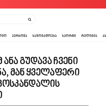
ᲚᲘᲝ
ᲞᲔᲠᲡᲝᲜᲐ
ᲡᲐᲖᲝᲒᲐᲓᲝᲔᲑᲐ
ᲡᲞᲝᲠᲢᲘ
ᲠᲔᲚᲘᲒᲘᲐ
Კ
ანა გუდავა ჩვენი
ა, მან ყველაფერი
რკოსკანდალის
ი