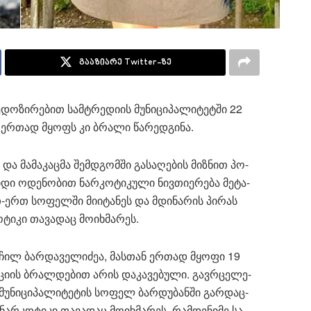
გააზიარე Twitter-ზე
დო­ზი­რე­ბით სამ­ტრე­დი­ის მუ­ნი­ცი­პა­ლი­ტეტ­ში 22
 ერ­თად მყოფს კი ბრა­ლი წა­რედ­გი­ნა.
 და მა­მა­კაც­მა შემ­დგომ­ში გა­სა­ღე­ბის მიზ­ნით პო­
იდი ოდე­ნო­ბით ნარ­კო­ტი­კუ­ლი ნივ­თი­ე­რე­ბა მე­ტა­
რთ-ერთ სო­ფელ­ში მი­ი­ტა­ნეს და მდი­ნა­რის პი­რას
­ტი­კი თა­ვა­დაც მო­იხ­მა­რეს.
ილ ბარ­და­ვე­ლი­ძეა, მას­თან ერ­თად მყო­ფი 19
ა­ცი­ის ბრალ­დე­ბით არის და­კა­ვე­ბუ­ლი. გავ­რცე­ლე­
უ­ნი­ცი­პა­ლი­ტე­ტის სო­ფელ ბარ­დუ­ბან­ში გარ­დაც­
რ­კო­ტი­კი თა­ვა­დაც მო­იხ­მა­რეს. რამ­დე­ნი­მე სა­