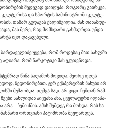
დო­ზი­რე­ბის შე­დე­გად და­ი­ღუ­პა. რო­გორც გა­ირ­კვა,
ს, კულ­ტუ­რი­სა და სპორ­ტის სა­მი­ნის­ტრო­ში კულ­ტუ­
­სის, თა­მარ გუ­და­ვას ქა­ლიშ­ვი­ლია. მან თა­ნამ­დე­
­ცხა­და, მას მერე, რაც მომ­ხდა­რი გახ­მა­ურ­და. უნდა
არტს იყო და­კა­ვე­ბუ­ლი.
ბარ­და­ვე­ლი­ძე უყ­ვე­ბა, რომ რო­დე­საც მათ სახ­ლში
ნ­ვე აღი­ა­რა, რომ ნარ­კო­ტი­კი მას ეკუთ­ვნო­და.
ი სტუმ­რად წინა სა­ღა­მოს მო­ვი­და, მე­ო­რე დღეს
­დოდ, ზე­დო­ზი­რე­ბით. ჯერ ექ­სპერ­ტი­ზის პა­სუ­ხი არ
ის­ში მუ­შა­ობ­და, თუმ­ცა სად, არ ვიცი. ჩემ­თან რამ­
 ჩვე­ნი სახ­ლი­დან აიყ­ვა­ნა ანა, ყვე­ლა­ფე­რი ილა­პა­
და არა – ჩემი ძმის. ამის შემ­დეგ რა მოხ­და, რას სა­
ნას­წა­რი ორ­თვი­ა­ნი პა­ტიმ­რო­ბა შე­უ­ფარ­დეს.