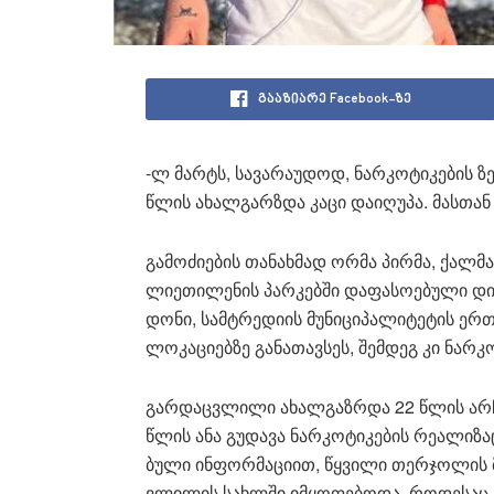
გააზიარე Facebook-ზე
-ლ მარტს, სა­ვა­რა­უ­დოდ, ნარ­კო­ტი­კე­ბის ზე­
წლის ახალ­გარზდა კაცი და­ი­ღუ­პა. მას­თან
გა­მო­ძი­ე­ბის თა­ნახ­მად ორმა პირ­მა, ქალ­მა
ლი­ე­თი­ლე­ნის პარ­კებ­ში და­ფა­სო­ე­ბუ­ლი დ
დო­ნი, სამ­ტრე­დი­ის მუ­ნი­ცი­პა­ლი­ტე­ტის ე
ლო­კა­ცი­ებ­ზე გა­ნა­თავ­სეს, შემ­დეგ კი ნარ­კო
გარ­დაც­ვლი­ლი ახალ­გაზ­რდა 22 წლის არ­ჩ
წლის ანა გუ­და­ვა ნარ­კო­ტი­კე­ბის რე­ა­ლი­ზ
ბუ­ლი ინ­ფორ­მა­ცი­ით, წყვი­ლი თერ­ჯო­ლის მ
ვლი­ლის სახ­ლში იმ­ყო­ფე­ბო­და, რო­დე­საც ნა