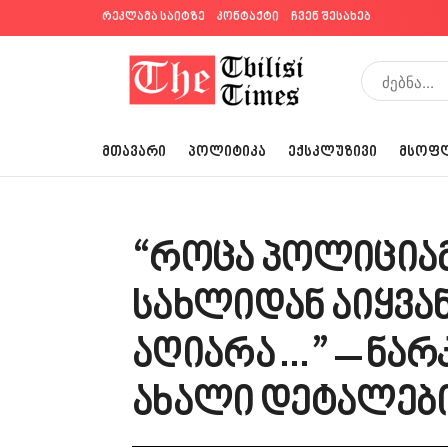
რეკლამა საიტზე
კონტაქტი
ჩვენ შესახებ
ᲛᲗᲐᲕᲐᲠᲘ
ᲞᲝᲚᲘᲢᲘᲙᲐ
ᲔᲥᲡᲙᲚᲣᲖᲘᲕᲘ
ᲛᲡᲝᲤ
“როცა პოლიციამ 
სახლიდან აიყვან
აღიარა…” – ნა
ახალი დეტალებ