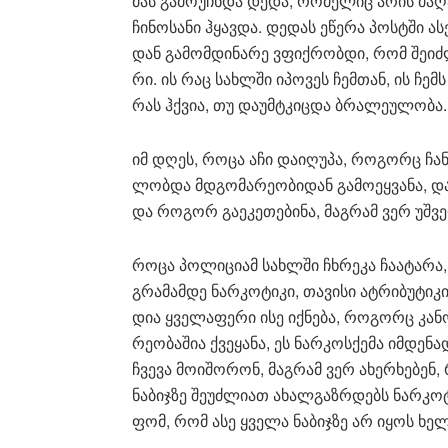
მას გა­მო­უჩ­ნდა დედა, რო­მე­ლიც არის მა­ღ
ჩი­ნო­სა­ნი ჰყავ­და. დე­დას ეწე­რა პოს­ტში ა
დან გა­მომ­დი­ნა­რე ვფიქ­რობ­დი, რომ შე­იძ
რი. ის რაც სახ­ლში იპო­ვეს ჩემ­თან, ის ჩემს 
რას ჰქვია, თუ და­უმ­ტკიც­და ბრა­ლე­უ­ლო­ბა.
იმ დღეს, როცა აჩი და­ი­ღუ­პა, რო­გორც ჩანს,
ლობ­და მდგო­მა­რე­ო­ბი­დან გა­მო­ეყ­ვა­ნა, დ
და რო­გორ გა­ე­კე­თე­ბი­ნა, მაგ­რამ ვერ უშ­ვე
როცა პო­ლი­ცი­ამ სახ­ლში ჩხრე­კა ჩა­ა­ტა­რა,
გრა­მამ­დე ნარ­კო­ტი­კი, თა­ვი­სი ატ­რი­ბუ­ტი­კი
დია ყვე­ლა­ფე­რი ისე იქ­ნე­ბა, რო­გორც კა­ნო
რე­ო­ბა­შია ქვე­ყა­ნა, ეს ნარ­კო­ს­ქე­მა იმ­
ჩვე­ვა მო­ი­შო­რონ, მაგ­რამ ვერ ახერ­ხე­ბენ
ნა­ბიჯ­ზე შე­უძ­ლი­ათ ახალ­გაზ­რდებს ნარ­კო­
ფომ, რომ ასე ყვე­ლა ნა­ბიჯ­ზე არ იყოს ხელ­მ