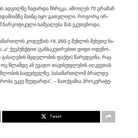
ის ად­გილ­ზე ჩა­ტარ­და ჩხრე­კა, ამო­ი­ღეს 70 გრა­მამ­
ადა­მი­ან­ზე მა­ინც იყო გათ­ვლი­ლი. რო­გორც ირ­
მ ნარ­კო­ტი­კუ­ლი სა­შუ­ა­ლე­ბა მას ეკუთ­ვნო­და.
­მარ­თლის კო­დექ­სის 19, 260-ე მუხ­ლის მე­ხუ­თე ნა­
ის „ა“ ქვე­პუნ­ქტით (გან­სა­კუთ­რე­ბით დიდი ოდე­ნო­
დ გა­სა­ღე­ბის მცდე­ლო­ბის ფაქ­ტი) წა­რედ­გი­ნა, რაც
 ოც წლამ­დე ან უვა­დო თა­ვი­სუფ­ლე­ბის აღ­კვე­თას
გომ­ლო­ბის სა­ფუძ­ველ­ზე, სა­სა­მარ­თლომ ბრალ­დე­
­რო­ბა უკვე შე­უ­ფარ­და”, – ნათ­ქვა­მია პრო­კუ­რა­ტუ­
Tweet