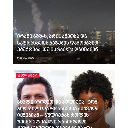
ირანი აშშ-ს, ბრიტანეთსა და
საფრანგეთს ბაზების დაბომბვით
ემუქრება, თუ ისრაელს დაიცავენ
06/14/2025
ᲐᲮᲐᲚᲘ ᲐᲛᲑᲔᲑᲘ
ახალი “რომეო და ჯულიეტა” ტომ
ჰოლანდი და ფრანჩესკა ამევუდა
იქნებიან – ჯულიეტას როლის
შემსრულებელი რასისტული