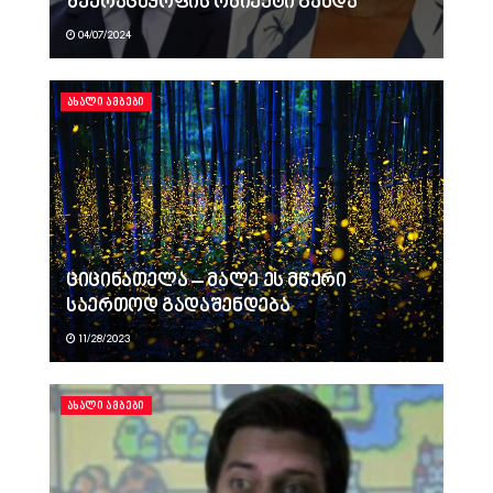
შეურაცხყოფის ობიექტი გახდა
04/07/2024
ᲐᲮᲐᲚᲘ ᲐᲛᲑᲔᲑᲘ
ციცინათელა – მალე ეს მწერი
საერთოდ გადაშენდება
11/28/2023
ᲐᲮᲐᲚᲘ ᲐᲛᲑᲔᲑᲘ