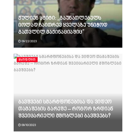
ჟულიენ სმიტი: ,,გაუნათლებელს
იოლად ჩაითრევ ყველაზე უნიჭოდ
გათვლილ მაქინაციაშიც”
09/22/2023
ᲛᲡᲝᲤᲚᲘᲝ
ბავშვები სმარტფონებისა და ვიდეო
თამაშების გარეშე – როგორ ზრდიან
შვეიცარიელი მშობლები ბავშვებს?
09/10/2023