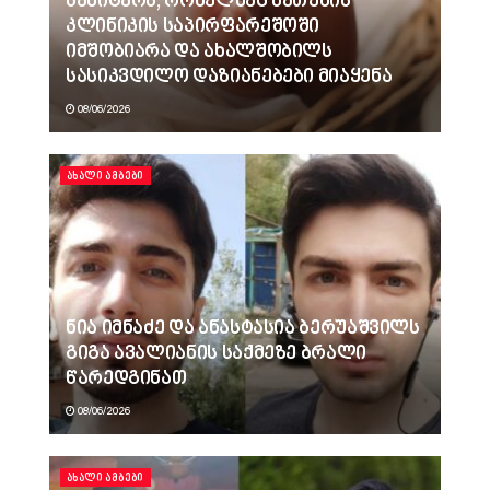
სანიტარს, რომელმაც ბათუმის
კლინიკის საპირფარეშოში
იმშობიარა და ახალშობილს
სასიკვდილო დაზიანებები მიაყენა
08/06/2026
ᲐᲮᲐᲚᲘ ᲐᲛᲑᲔᲑᲘ
ნია იმნაძე და ანასტასია ბერუაშვილს
გიგა ავალიანის საქმეზე ბრალი
წარედგინათ
08/06/2026
ᲐᲮᲐᲚᲘ ᲐᲛᲑᲔᲑᲘ