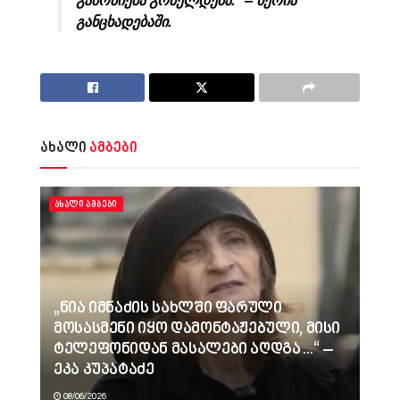
განცხადებაში.
ახალი
ამბები
ᲐᲮᲐᲚᲘ ᲐᲛᲑᲔᲑᲘ
„ნია იმნაძის სახლში ფარული
მოსასმენი იყო დამონტაჟებული, მისი
ტელეფონიდან მასალები აღდგა…“ –
ეკა კუპატაძე
08/06/2026