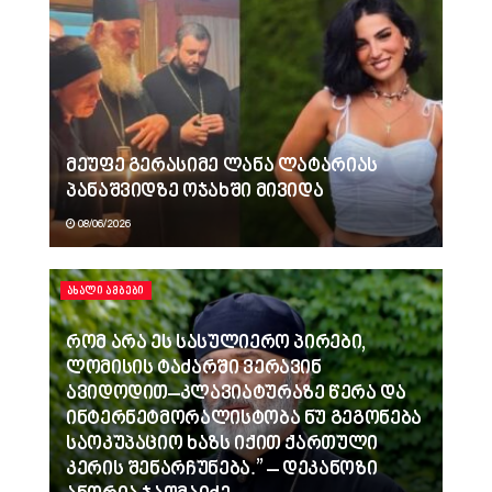
მეუფე გერასიმე ლანა ლატარიას
პანაშვიდზე ოჯახში მივიდა
08/06/2026
ᲐᲮᲐᲚᲘ ᲐᲛᲑᲔᲑᲘ
რომ არა ეს სასულიერო პირები,
ლომისის ტაძარში ვერავინ
ავიდოდით–კლავიატურაზე წერა და
ინტერნეტმორალისტობა ნუ გეგონება
საოკუპაციო ხაზს იქით ქართული
კერის შენარჩუნება.” – დეკანოზი