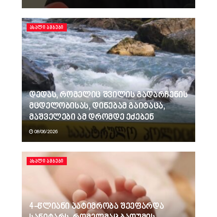
ᲐᲮᲐᲚᲘ ᲐᲛᲑᲔᲑᲘ
დედას, რომელიც შვილის გადარჩენის
მცდელობისას, დინებამ გაიტაცა,
მაშველები ამ დრომდე ეძებენ
08/06/2026
ᲐᲮᲐᲚᲘ ᲐᲛᲑᲔᲑᲘ
4-წლიანი პატიმრობა შეეფარდა