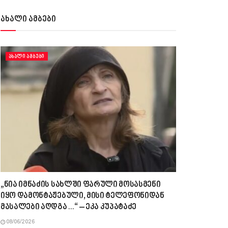
ახალი ამბები
ᲐᲮᲐᲚᲘ ᲐᲛᲑᲔᲑᲘ
„ნია იმნაძის სახლში ფარული მოსასმენი
იყო დამონტაჟებული, მისი ტელეფონიდან
მასალები აღდგა…“ – ეკა კუპატაძე
08/06/2026