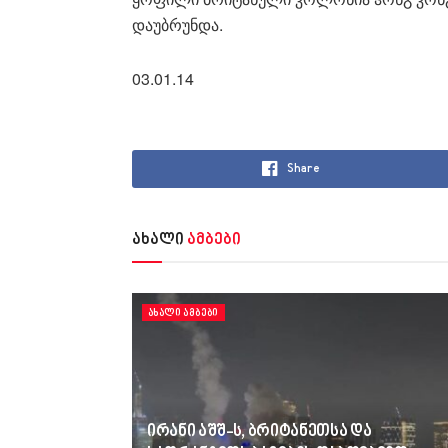
დაუბრუნდა.
03.01.14
Share
ახალი
ამბები
ᲐᲮᲐᲚᲘ ᲐᲛᲑᲔᲑᲘ
ირანი აშშ-ს, ბრიტანეთსა და