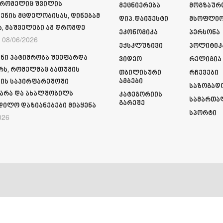
 რომელიც შვილის
Მეცნიერება
Მოგზაურ
ენის მცდელობისას, დინებამ
Დიპ.დაიჯესტი
Მსოფლი
ა, მაშველები ამ დრომდე
Ეკონომიკა
Პერსონა
08/06/2026
Ექსკლუზივი
Პოლიტიკ
ნი პატიმრობა შეეფარდა
Ვიდეო
Რელიგია
რს, რომელმაც ბათუმის
Თბილისური
Რჩევები
Ამბები
ის საპირფარეშოში
Საზოგად
არა და ახალშობილს
Კატეგორიის
Სამართა
Გარეშე
დილო დაზიანებები მიაყენა
Სპორტი
026