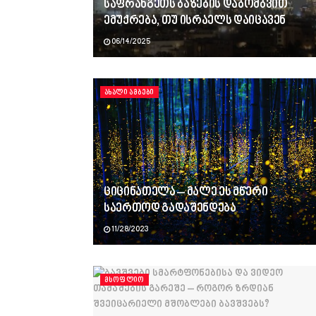
საფრანგეთს ბაზების დაბომბვით
ემუქრება, თუ ისრაელს დაიცავენ
06/14/2025
ᲐᲮᲐᲚᲘ ᲐᲛᲑᲔᲑᲘ
ციცინათელა – მალე ეს მწერი
საერთოდ გადაშენდება
11/28/2023
ᲛᲡᲝᲤᲚᲘᲝ