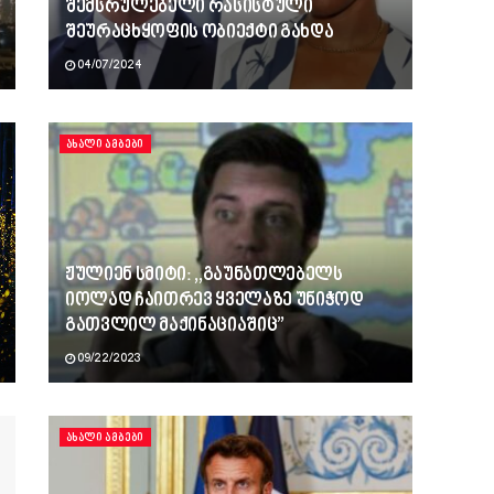
შემსრულებელი რასისტული
შეურაცხყოფის ობიექტი გახდა
04/07/2024
ᲐᲮᲐᲚᲘ ᲐᲛᲑᲔᲑᲘ
ჟულიენ სმიტი: ,,გაუნათლებელს
იოლად ჩაითრევ ყველაზე უნიჭოდ
გათვლილ მაქინაციაშიც”
09/22/2023
ᲐᲮᲐᲚᲘ ᲐᲛᲑᲔᲑᲘ