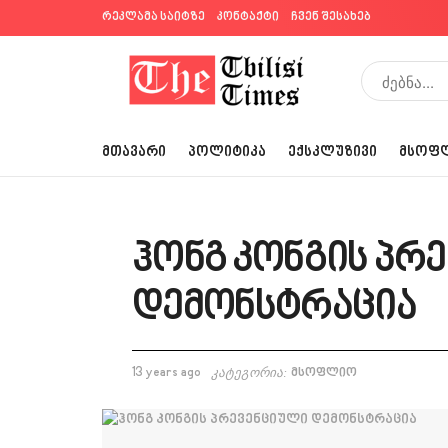
რეკლამა საიტზე
კონტაქტი
ჩვენ შესახებ
ᲛᲗᲐᲕᲐᲠᲘ
ᲞᲝᲚᲘᲢᲘᲙᲐ
ᲔᲥᲡᲙᲚᲣᲖᲘᲕᲘ
ᲛᲡᲝᲤ
ჰონგ კონგის პრ
დემონსტრაცია
13 years ago
კატეგორია:
მსოფლიო