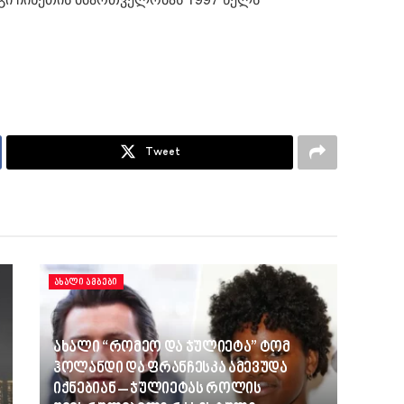
Tweet
ᲐᲮᲐᲚᲘ ᲐᲛᲑᲔᲑᲘ
ახალი “რომეო და ჯულიეტა” ტომ
ჰოლანდი და ფრანჩესკა ამევუდა
იქნებიან – ჯულიეტას როლის