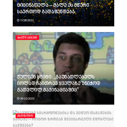
ციცინათელა – მალე ეს მწერი
საერთოდ გადაშენდება
11/28/2023
ᲐᲮᲐᲚᲘ ᲐᲛᲑᲔᲑᲘ
ჟულიენ სმიტი: ,,გაუნათლებელს
იოლად ჩაითრევ ყველაზე უნიჭოდ
გათვლილ მაქინაციაშიც”
09/22/2023
ᲛᲡᲝᲤᲚᲘᲝ