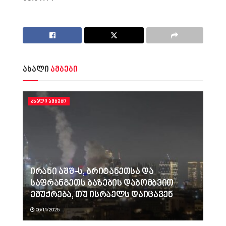
ახალი
ამბები
ᲐᲮᲐᲚᲘ ᲐᲛᲑᲔᲑᲘ
ირანი აშშ-ს, ბრიტანეთსა და
საფრანგეთს ბაზების დაბომბვით
ემუქრება, თუ ისრაელს დაიცავენ
06/14/2025