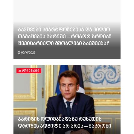
ბავშვები სმარტფონებისა და ვიდეო
თამაშების გარეშე – როგორ ზრდიან
შვეიცარიელი მშობლები ბავშვებს?
09/10/2023
ᲐᲮᲐᲚᲘ ᲐᲛᲑᲔᲑᲘ
პარიზის ოლიმპიადაზე რუსეთის
დროშის ადგილი არ არის – მაკრონი