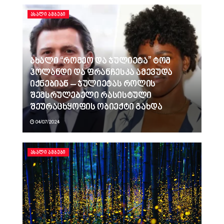
ᲐᲮᲐᲚᲘ ᲐᲛᲑᲔᲑᲘ
ახალი “რომეო და ჯულიეტა” ტომ
ჰოლანდი და ფრანჩესკა ამევუდა
იქნებიან – ჯულიეტას როლის
შემსრულებელი რასისტული
შეურაცხყოფის ობიექტი გახდა
04/07/2024
ᲐᲮᲐᲚᲘ ᲐᲛᲑᲔᲑᲘ