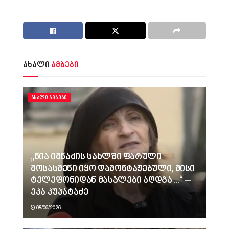
ახალი
ამბები
ᲐᲮᲐᲚᲘ ᲐᲛᲑᲔᲑᲘ
„ნია იმნაძის სახლში ფარული
მოსასმენი იყო დამონტაჟებული, მისი
ტელეფონიდან მასალები აღდგა…“ –
ეკა კუპატაძე
08/06/2026