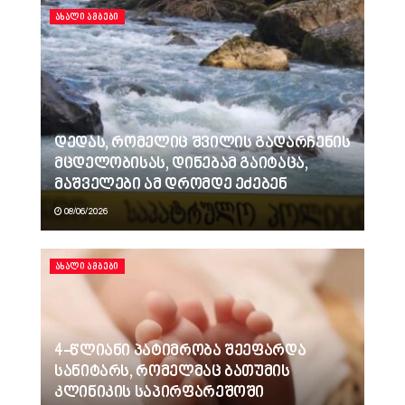
ᲐᲮᲐᲚᲘ ᲐᲛᲑᲔᲑᲘ
დედას, რომელიც შვილის გადარჩენის
მცდელობისას, დინებამ გაიტაცა,
მაშველები ამ დრომდე ეძებენ
08/06/2026
ᲐᲮᲐᲚᲘ ᲐᲛᲑᲔᲑᲘ
4-წლიანი პატიმრობა შეეფარდა
სანიტარს, რომელმაც ბათუმის
კლინიკის საპირფარეშოში