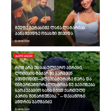
მეუფე გერასიმე ლანა ლატარიას
პანაშვიდზე ოჯახში მივიდა
08/06/2026
ᲐᲮᲐᲚᲘ ᲐᲛᲑᲔᲑᲘ
რომ არა ეს სასულიერო პირები,
ლომისის ტაძარში ვერავინ
ავიდოდით–კლავიატურაზე წერა და
ინტერნეტმორალისტობა ნუ გეგონება
საოკუპაციო ხაზს იქით ქართული
კერის შენარჩუნება.” – დეკანოზი
ანდრია ჯაღმაიძე
08/06/2026