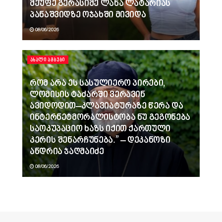
მეუფე გერასიმე ლანა ლატარიას
პანაშვიდზე ოჯახში მივიდა
08/06/2026
ᲐᲮᲐᲚᲘ ᲐᲛᲑᲔᲑᲘ
რომ არა ეს სასულიერო პირები,
ლომისის ტაძარში ვერავინ
ავიდოდით–კლავიატურაზე წერა და
ინტერნეტმორალისტობა ნუ გეგონება
საოკუპაციო ხაზს იქით ქართული
კერის შენარჩუნება.” – დეკანოზი
ანდრია ჯაღმაიძე
08/06/2026