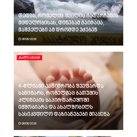
დედას, რომელიც შვილის გადარჩენის
მცდელობისას, დინებამ გაიტაცა,
მაშველები ამ დრომდე ეძებენ
08/06/2026
ᲐᲮᲐᲚᲘ ᲐᲛᲑᲔᲑᲘ
4-წლიანი პატიმრობა შეეფარდა
სანიტარს, რომელმაც ბათუმის
კლინიკის საპირფარეშოში
იმშობიარა და ახალშობილს
სასიკვდილო დაზიანებები მიაყენა
08/06/2026