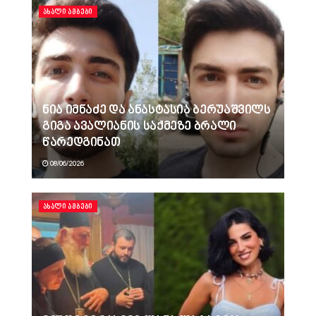
ᲐᲮᲐᲚᲘ ᲐᲛᲑᲔᲑᲘ
ნია იმნაძე და ანასტასია ბერუაშვილს
გიგა ავალიანის საქმეზე ბრალი
წარედგინათ
08/06/2026
ᲐᲮᲐᲚᲘ ᲐᲛᲑᲔᲑᲘ