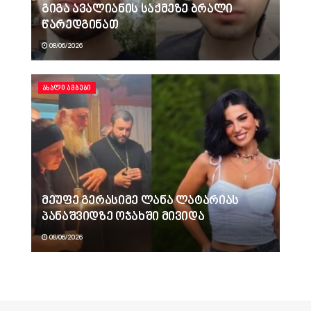
გიგა ავალიანის საქმეზე ბრალი
წარედგინათ
08/06/2026
ᲐᲮᲐᲚᲘ ᲐᲛᲑᲔᲑᲘ
მეუფე გერასიმე ლანა ლატარიას
პანაშვიდზე ოჯახში მივიდა
08/06/2026