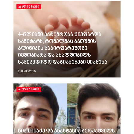
ᲐᲮᲐᲚᲘ ᲐᲛᲑᲔᲑᲘ
4-წლიანი პატიმრობა შეეფარდა
სანიტარს, რომელმაც ბათუმის
კლინიკის საპირფარეშოში
იმშობიარა და ახალშობილს
სასიკვდილო დაზიანებები მიაყენა
08/06/2026
ᲐᲮᲐᲚᲘ ᲐᲛᲑᲔᲑᲘ
ნია იმნაძე და ანასტასია ბერუაშვილს