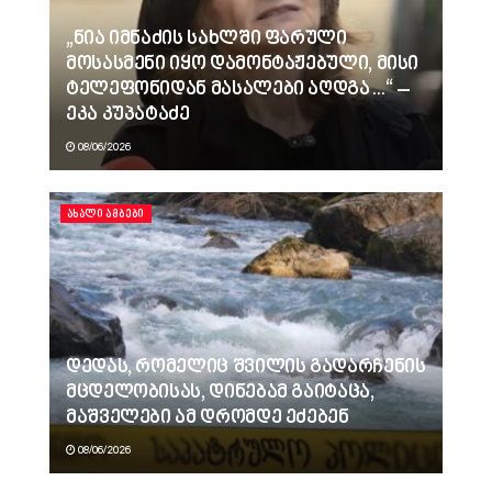
„ნია იმნაძის სახლში ფარული
მოსასმენი იყო დამონტაჟებული, მისი
ტელეფონიდან მასალები აღდგა…“ –
ეკა კუპატაძე
08/06/2026
ᲐᲮᲐᲚᲘ ᲐᲛᲑᲔᲑᲘ
დედას, რომელიც შვილის გადარჩენის
მცდელობისას, დინებამ გაიტაცა,
მაშველები ამ დრომდე ეძებენ
08/06/2026