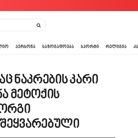
ᲚᲘᲝ
ᲞᲔᲠᲡᲝᲜᲐ
ᲡᲐᲖᲝᲒᲐᲓᲝᲔᲑᲐ
ᲡᲞᲝᲠᲢᲘ
ᲠᲔᲚᲘᲒᲘᲐ
Კ
აც ნაკრების კარი
ა მეტოქის
იორგი
 შეყვარებული