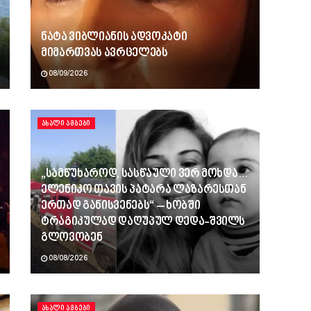
ნატა ვიბლიანის ადვოკატი
მიმართვას ავრცელებს
08/09/2026
ᲐᲮᲐᲚᲘ ᲐᲛᲑᲔᲑᲘ
„სამწუხაროდ, სასწაული ვერ მოხდა…
ელენიკო თავის პატარა ლაზარესთან
ერთად განისვენებს“ – ხობში
ტრაგიკულად დაღუპულ დედა-შვილს
გლოვობენ
08/08/2026
ᲐᲮᲐᲚᲘ ᲐᲛᲑᲔᲑᲘ