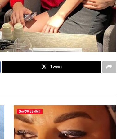
Tweet
ᲐᲮᲐᲚᲘ ᲐᲛᲑᲔᲑᲘ