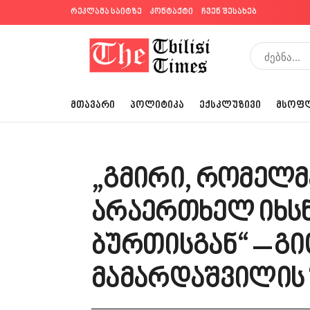
რეკლამა საიტზე
კონტაქტი
ჩვენ შესახებ
ᲛᲗᲐᲕᲐᲠᲘ
ᲞᲝᲚᲘᲢᲘᲙᲐ
ᲔᲥᲡᲙᲚᲣᲖᲘᲕᲘ
ᲛᲡᲝᲤ
„გმირი, რომელმ
არაერთხელ იხსნ
ბურთისგან“ – გ
მამარდაშვილის