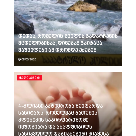
დედას, რომელიც შვილის გადარჩენის
მცდელობისას, დინებამ გაიტაცა,
მაშველები ამ დრომდე ეძებენ
08/06/2026
ᲐᲮᲐᲚᲘ ᲐᲛᲑᲔᲑᲘ
4-წლიანი პატიმრობა შეეფარდა
სანიტარს, რომელმაც ბათუმის
კლინიკის საპირფარეშოში
იმშობიარა და ახალშობილს
სასიკვდილო დაზიანებები მიაყენა