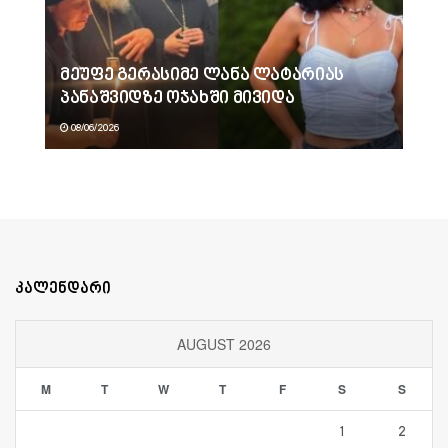
მეუფე გერასიმე ლანა ლატარიას
პანაშვიდზე ოჯახში მივიდა
08/06/2026
კალენდარი
AUGUST 2026
M
T
W
T
F
S
S
1
2