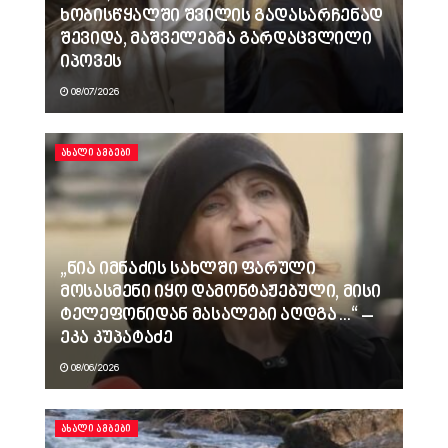
ხობისწყალში შვილის გადასარჩენად
შევიდა, მაშველებმა გარდაცვლილი
იპოვეს
08/07/2026
ᲐᲮᲐᲚᲘ ᲐᲛᲑᲔᲑᲘ
„ნია იმნაძის სახლში ფარული
მოსასმენი იყო დამონტაჟებული, მისი
ტელეფონიდან მასალები აღდგა…“ –
ეკა კუპატაძე
08/06/2026
ᲐᲮᲐᲚᲘ ᲐᲛᲑᲔᲑᲘ