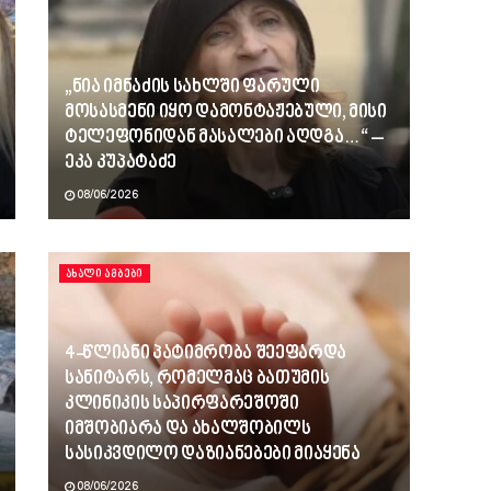
„ნია იმნაძის სახლში ფარული
მოსასმენი იყო დამონტაჟებული, მისი
ტელეფონიდან მასალები აღდგა…“ –
ეკა კუპატაძე
08/06/2026
ᲐᲮᲐᲚᲘ ᲐᲛᲑᲔᲑᲘ
4-წლიანი პატიმრობა შეეფარდა
სანიტარს, რომელმაც ბათუმის
კლინიკის საპირფარეშოში
იმშობიარა და ახალშობილს
სასიკვდილო დაზიანებები მიაყენა
08/06/2026