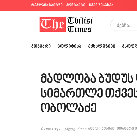
რეკლამა საიტზე
კონტაქტი
ჩვენ შესახებ
ᲛᲗᲐᲕᲐᲠᲘ
ᲞᲝᲚᲘᲢᲘᲙᲐ
ᲔᲥᲡᲙᲚᲣᲖᲘᲕᲘ
ᲛᲡᲝᲤ
მადლობა ბუდუს დ
სიმართლე თქვეს
ობოლაძე
,
2 years ago
კატეგორია:
ახალი ამბები
მთავარი 