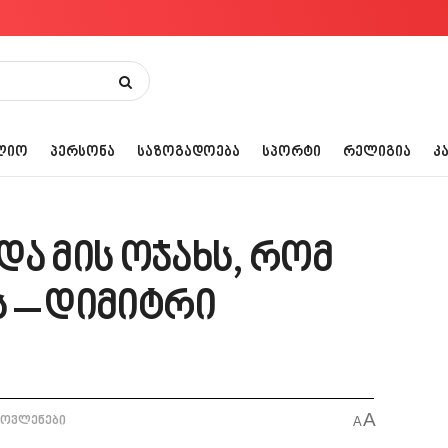
ᲚᲘᲝ
ᲞᲔᲠᲡᲝᲜᲐ
ᲡᲐᲖᲝᲒᲐᲓᲝᲔᲑᲐ
ᲡᲞᲝᲠᲢᲘ
ᲠᲔᲚᲘᲒᲘᲐ
Კ
ა მის ოჯახს, რომ
 – დიმიტრი
A
მოვლენები
A