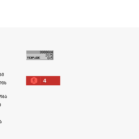
ა
ბი
4
ლის
ობა
ო
ა