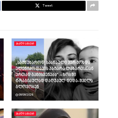
Tweet
ᲐᲮᲐᲚᲘ ᲐᲛᲑᲔᲑᲘ
„სამწუხაროდ, სასწაული ვერ მოხდა…
ელენიკო თავის პატარა ლაზარესთან
ერთად განისვენებს“ – ხობში
ტრაგიკულად დაღუპულ დედა-შვილს
გლოვობენ
08/08/2026
ᲐᲮᲐᲚᲘ ᲐᲛᲑᲔᲑᲘ