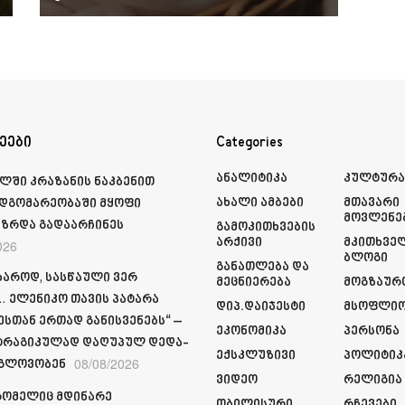
ეები
Categories
Ანალიტიკა
Კულტურ
ლში კრაზანის ნაკბენით
Ახალი Ამბები
Მთავარი
მდგომარეობაში მყოფი
Მოვლენე
ზრდა გადაარჩინეს
Გამოკითხვების
Არქივი
Მკითხვე
026
Ბლოგი
Განათლება Და
ხაროდ, სასწაული ვერ
Მეცნიერება
Მოგზაურ
 ელენიკო თავის პატარა
Დიპ.დაიჯესტი
Მსოფლი
სთან ერთად განისვენებს“ –
Ეკონომიკა
Პერსონა
ტრაგიკულად დაღუპულ დედა-
Ექსკლუზივი
Პოლიტიკ
08/08/2026
 გლოვობენ
Ვიდეო
Რელიგია
რომელიც მდინარე
Თბილისური
Რჩევები