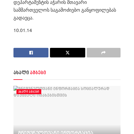
დეპარტამენტის აჭარის მთავარი
სამმართველოს საგამოძიებო განყოფილებას
გადაეცა.
10.01.14
ახალი
ამბები
ᲐᲮᲐᲚᲘ ᲐᲛᲑᲔᲑᲘ
მნიშვნელოვანი ინფორმაცია