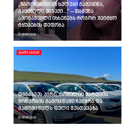
„გაოგნებისგან ხელები გამეყინა,
გაყინული ვიჯექი…“ – თამუნა
ამონაშვილი იხსენებს როგორ შეიტყო
ტყუპების დედობა
08/05/2026
ᲐᲮᲐᲚᲘ ᲐᲛᲑᲔᲑᲘ
დააკავეს პირი, რომელიც მართვის
მოწმობის გამოცდაში ჩაიჭრა და
გამომცდელს ფული შესთავაზა
08/05/2026