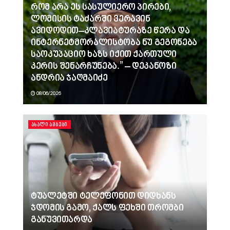
რომ არა ეს სასულიერო პირები,
ლომისის ტაძარში ვერავინ
ავიდოდით–კლავიატურაზე წერა და
ინტერნეტმორალისტობა ნუ გეგონება
საოკუპაციო ხაზს იქით ქართული
კერის შენარჩუნება.” – დეკანოზი
ანდრია ჯაღმაიძე
08/06/2026
ᲐᲮᲐᲚᲘ ᲐᲛᲑᲔᲑᲘ
ტუალეტში ტელეფონით დიდხანს
ჯდომის გამო, ქალს ფეხში თრომბი
განუვითარდა