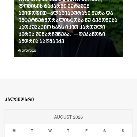
ლომისის ტაძარში ვერავინ
ავიდოდით–კლავიატურაზე წერა და
ინტერნეტმორალისტობა ნუ გეგონება
საოკუპაციო ხაზს იქით ქართული
კერის შენარჩუნება.” – დეკანოზი
ანდრია ჯაღმაიძე
08/06/2026
კალენდარი
AUGUST 2026
M
T
W
T
F
S
S