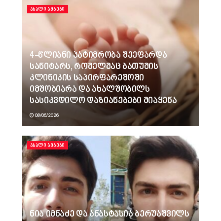
ᲐᲮᲐᲚᲘ ᲐᲛᲑᲔᲑᲘ
4-წლიანი პატიმრობა შეეფარდა
სანიტარს, რომელმაც ბათუმის
კლინიკის საპირფარეშოში
იმშობიარა და ახალშობილს
სასიკვდილო დაზიანებები მიაყენა
08/06/2026
ᲐᲮᲐᲚᲘ ᲐᲛᲑᲔᲑᲘ
ნია იმნაძე და ანასტასია ბერუაშვილს