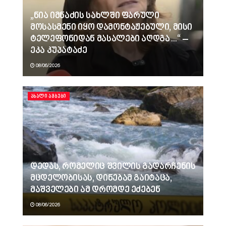
„ნია იმნაძის სახლში ფარული
მოსასმენი იყო დამონტაჟებული, მისი
ტელეფონიდან მასალები აღდგა…“ –
ეკა კუპატაძე
08/06/2026
ᲐᲮᲐᲚᲘ ᲐᲛᲑᲔᲑᲘ
დედას, რომელიც შვილის გადარჩენის
მცდელობისას, დინებამ გაიტაცა,
მაშველები ამ დრომდე ეძებენ
08/06/2026