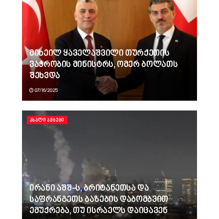
მიხეილ ყაველაშვილი თურქეთის
ვაჭრობის მინისტრს, ომერ ბოლათს
შეხვდა
07/16/2025
ᲐᲮᲐᲚᲘ ᲐᲛᲑᲔᲑᲘ
ირანი აშშ-ს, ბრიტანეთსა და
საფრანგეთს ბაზების დაბომბვით
ემუქრება, თუ ისრაელს დაიცავენ