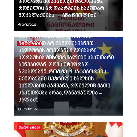
დოლარს ვთავაზობთ ძალოვანს,
რომელიც არ დაარბევს საკუთარ
მოქალაქეებს” – ანა წითლიძე
09/12/2025
ვინც გვლანძღავდა, რადგან
იძულებით არ გამოვიყვანეთ
ᲐᲮᲐᲚᲘ ᲐᲛᲑᲔᲑᲘ
სადგურის მოედანზე მდებარე
კორპუსის მცხოვრებლები საკუთარი
ბინებიდან, დღეს უტიფრად
აცხადებენ, რომ მე-4 კატეგორიის
შენობებში შეჭრილი ხალხის
იძულებით გაყვანა, რომელიც მათი
საკუთრება არაა, დანაშაულია –
კალაძე
07/24/2025
ᲐᲮᲐᲚᲘ ᲐᲛᲑᲔᲑᲘ