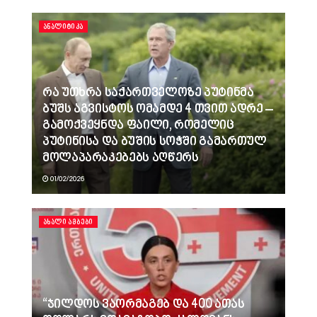
ᲐᲜᲐᲚᲘᲢᲘᲙᲐ
რა უთხრა საქართველოზე პუტინმა
ბუშს აგვისტოს ომამდე 4 თვით ადრე –
გამოქვეყნდა ფაილი, რომელიც
პუტინისა და ბუშის სოჭში გამართულ
მოლაპარაკებებს აღწერს
01/02/2026
ᲐᲮᲐᲚᲘ ᲐᲛᲑᲔᲑᲘ
“ჯილდოს ვაორმაგებ და 400 ათას