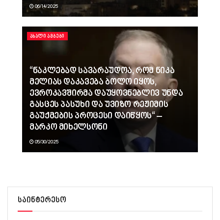
06/14/2025
ᲐᲮᲐᲚᲘ ᲐᲛᲑᲔᲑᲘ
“ნაკლებად სავარაუდოა, რომ ნიკა
მელიას დაკავება ბოლო იყოს,
ევროკავშირმა დაუყოვნებლივ უნდა
გასცეს პასუხი და უვიზო რეჟიმის
გაუქმების პროცესი დაიწყოს“ –
მარკო მიხელსონი
05/30/2025
საინტერესო