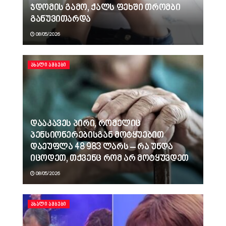
ჯდომის გამო, ქალს ფეხში თრომბი
განუვითარდა
08/05/2026
ᲐᲮᲐᲚᲘ ᲐᲛᲑᲔᲑᲘ
დააკავეს პირი, რომელიც
პენსიონერებისგან მოტყუებით
დაეუფლა 48 983 ლარს – რა უნდა
იცოდეთ, თქვენც რომ არ მოტყუვდეთ
08/05/2026
ᲐᲮᲐᲚᲘ ᲐᲛᲑᲔᲑᲘ