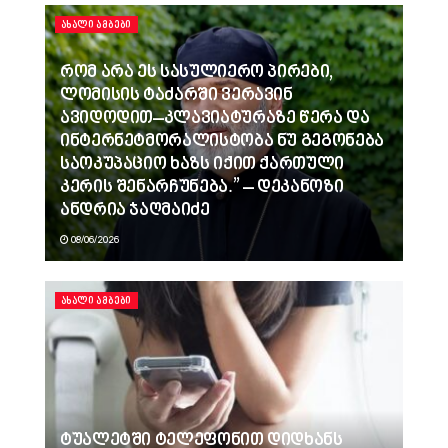
ᲐᲮᲐᲚᲘ ᲐᲛᲑᲔᲑᲘ
რომ არა ეს სასულიერო პირები,
ლომისის ტაძარში ვერავინ
ავიდოდით–კლავიატურაზე წერა და
ინტერნეტმორალისტობა ნუ გეგონება
საოკუპაციო ხაზს იქით ქართული
კერის შენარჩუნება.” – დეკანოზი
ანდრია ჯაღმაიძე
08/06/2026
ᲐᲮᲐᲚᲘ ᲐᲛᲑᲔᲑᲘ
ტუალეტში ტელეფონით დიდხანს